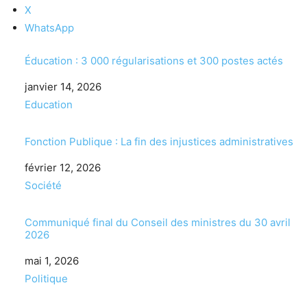
X
WhatsApp
Éducation : 3 000 régularisations et 300 postes actés
Date
janvier 14, 2026
Par rapport à
Education
Fonction Publique : La fin des injustices administratives
Date
février 12, 2026
Par rapport à
Société
Communiqué final du Conseil des ministres du 30 avril
2026
Date
mai 1, 2026
Par rapport à
Politique