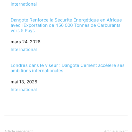
Par rapport à
International
Dangote Renforce la Sécurité Énergétique en Afrique
avec l’Exportation de 456 000 Tonnes de Carburants
vers 5 Pays
Date
mars 24, 2026
Par rapport à
International
Londres dans le viseur : Dangote Cement accélère ses
ambitions internationales
Date
mai 13, 2026
Par rapport à
International
Article précédent
Article suivant