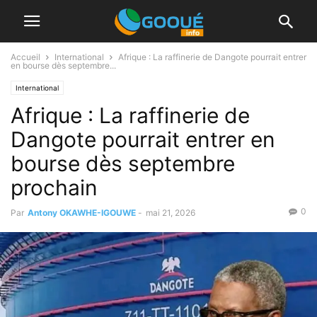
Accueil
International
Afrique : La raffinerie de Dangote pourrait entrer
en bourse dès septembre...
International
Afrique : La raffinerie de
Dangote pourrait entrer en
bourse dès septembre
prochain
0
Par
Antony OKAWHE-IGOUWE
-
mai 21, 2026