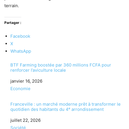
terrain.
Partager :
Facebook
X
WhatsApp
BTF Farming boostée par 360 millions FCFA pour
renforcer l’aviculture locale
Date
janvier 16, 2026
Par rapport à
Economie
Franceville : un marché moderne prêt à transformer le
quotidien des habitants du 4ᵉ arrondissement
Date
juillet 22, 2026
Par rapport à
Société