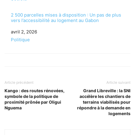
2 500 parcelles mises à disposition : Un pas de plus
vers l’accessibilité au logement au Gabon
Date
avril 2, 2026
Par rapport à
Politique
Article précédent
Article suivant
Kango : des routes rénovées,
Grand Libreville : la SNI
symbole de la politique de
accélère les chantiers de
proximité prônée par Oligui
terrains viabilisés pour
Nguema
répondre à la demande en
logements