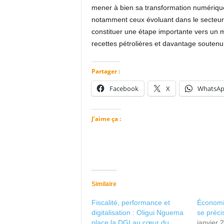
mener à bien sa transformation numériqu
notamment ceux évoluant dans le secteur 
constituer une étape importante vers un
recettes pétrolières et davantage soutenu 
Partager :
Facebook
X
WhatsA
J’aime ça :
Similaire
Fiscalité, performance et
Économie
digitalisation : Oligui Nguema
se préci
place la DGI au cœur du
janvier 