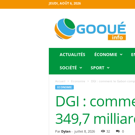
JEUDI, AOÛT 6, 2026
O
g
o
o
u
é
i
ACTUALITÉS
ÉCONOMIE
E
n
f
SOCIÉTÉ
SPORT
o
Accueil
Economie
DGI : comment le Gabon compte
ECONOMIE
DGI : comme
349,7 millia
Par
Dylan
-
juillet 8, 2026
32
0