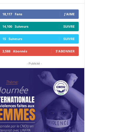
18,117
Fans
J'AIME
14,100
Suiveurs
SUIVRE
15
Suiveurs
SUIVRE
3,588
Abonnés
S'ABONNER
- Publicité -