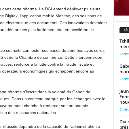
le dans cette réforme. La DGI entend déployer plusieurs
 Digitax, l’application mobile Mobitax, des solutions de
ion électronique des documents. Ces innovations devraient
eurs démarches plus facilement tout en accélérant le
SÉ
Tchi
mémo
cale souhaite connecter ses bases de données avec celles
Chris
NSS et de la Chambre de commerce. Cette interconnexion
atives, renforcera la lutte contre la fraude fiscale et
Gabo
marq
 les opérateurs économiques qui échappent encore au
Chris
Jeun
ette réforme s’inscrit dans la volonté du Gabon de
Fond
liques. Dans un contexte marqué par les échanges avec le
nouv
 gouvernement cherche à renforcer son autonomie
Chris
tion des ressources nationales.
Dial
prés
eur réussite dépendra de la capacité de l’administration à