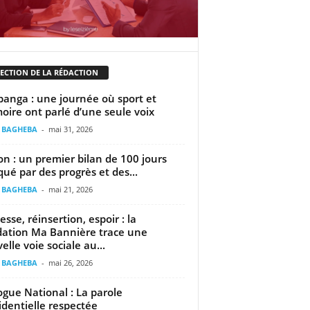
LECTION DE LA RÉDACTION
banga : une journée où sport et
ire ont parlé d’une seule voix
t BAGHEBA
-
mai 31, 2026
n : un premier bilan de 100 jours
ué par des progrès et des...
t BAGHEBA
-
mai 21, 2026
esse, réinsertion, espoir : la
ation Ma Bannière trace une
elle voie sociale au...
t BAGHEBA
-
mai 26, 2026
ogue National : La parole
identielle respectée