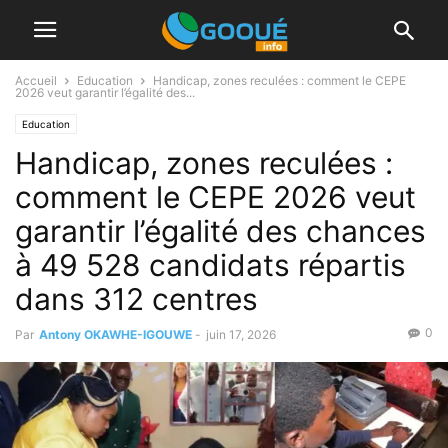
Accueil
Education
Handicap, zones reculées : comment le CEPE
2026 veut garantir l’égalité des...
Education
Handicap, zones reculées :
comment le CEPE 2026 veut
garantir l’égalité des chances
à 49 528 candidats répartis
dans 312 centres
0
Par
Antony OKAWHE-IGOUWE
-
juin 17, 2026