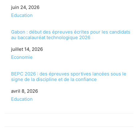
Date
juin 24, 2026
Par rapport à
Education
Gabon : début des épreuves écrites pour les candidats
au baccalauréat technologique 2026
Date
juillet 14, 2026
Par rapport à
Economie
BEPC 2026 : des épreuves sportives lancées sous le
signe de la discipline et de la confiance
Date
avril 8, 2026
Par rapport à
Education