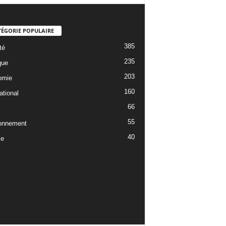
TÉGORIE POPULAIRE
385
té
235
que
203
omie
160
ational
66
55
onnement
40
ce