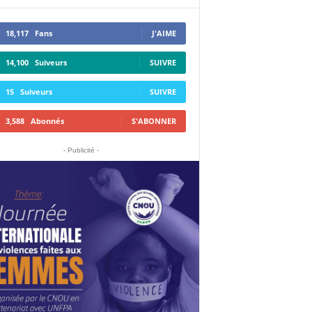
18,117
Fans
J'AIME
14,100
Suiveurs
SUIVRE
15
Suiveurs
SUIVRE
3,588
Abonnés
S'ABONNER
- Publicité -