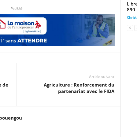
Libre
890 
Publicité
Chris
Article suivant
e de
Agriculture : Renforcement du
partenariat avec le FIDA
ubouengou