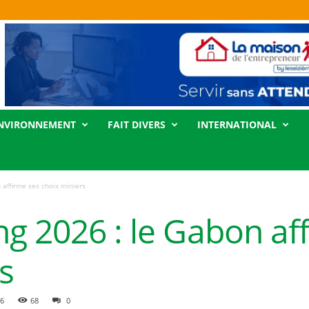
NVIRONNEMENT
FAIT DIVERS
INTERNATIONAL
 affirme ses choix miniers
g 2026 : le Gabon af
s
26
68
0