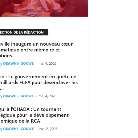
LECTION DE LA RÉDACTION
eville inaugure un nouveau cœur
omatique entre mémoire et
tions
ny OKAWHE-IGOUWE
-
mai 4, 2026
n : Le gouvernement en quête de
milliards FCFA pour désenclaver les
..
ny OKAWHE-IGOUWE
-
mai 4, 2026
ui à l’OHADA : Un tournant
tégique pour le développement
omique de la RCA
ny OKAWHE-IGOUWE
-
avril 2, 2026