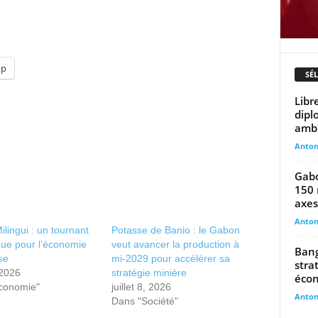
pp
SÉ
Libr
dipl
ambi
Anto
Gabo
150 
axes.
Anto
ilingui : un tournant
Potasse de Banio : le Gabon
que pour l’économie
veut avancer la production à
Bang
se
mi-2029 pour accélérer sa
stra
 2026
stratégie minière
écon
conomie"
juillet 8, 2026
Anto
Dans "Société"