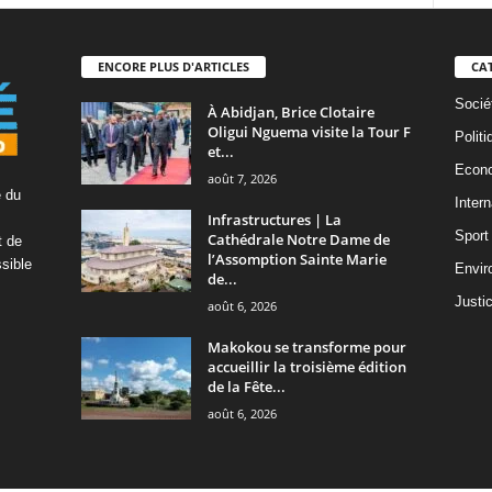
ENCORE PLUS D'ARTICLES
CA
Socié
À Abidjan, Brice Clotaire
Oligui Nguema visite la Tour F
Politi
et...
Econ
août 7, 2026
é du
Intern
Infrastructures | La
Sport
Cathédrale Notre Dame de
t de
l’Assomption Sainte Marie
ssible
Envir
de...
Justi
août 6, 2026
Makokou se transforme pour
accueillir la troisième édition
de la Fête...
août 6, 2026