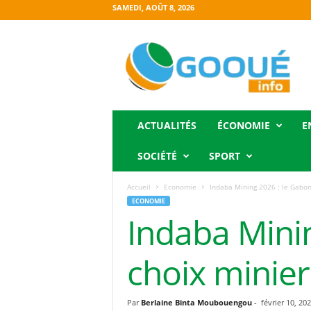
SAMEDI, AOÛT 8, 2026
O
g
o
o
u
é
i
ACTUALITÉS
ÉCONOMIE
E
n
f
SOCIÉTÉ
SPORT
o
Accueil
Economie
Indaba Mining 2026 : le Gabon
ECONOMIE
Indaba Minin
choix minier
Par
Berlaine Binta Moubouengou
-
février 10, 20