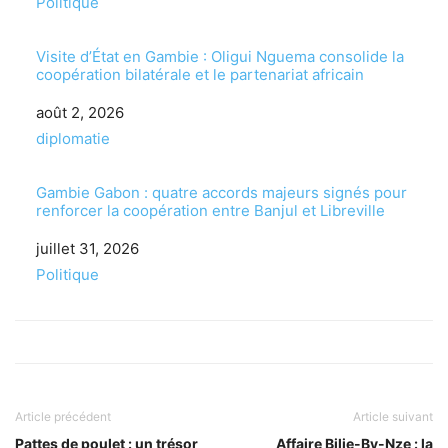
Par rapport à
Politique
Visite d’État en Gambie : Oligui Nguema consolide la
coopération bilatérale et le partenariat africain
Date
août 2, 2026
Par rapport à
diplomatie
Gambie Gabon : quatre accords majeurs signés pour
renforcer la coopération entre Banjul et Libreville
Date
juillet 31, 2026
Par rapport à
Politique
Article précédent
Article suivant
Pattes de poulet : un trésor
Affaire Bilie-By-Nze : la