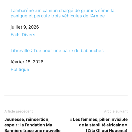
Lambaréné :un camion chargé de grumes sème la
panique et percute trois véhicules de l’Armée
Date
juillet 9, 2026
Par rapport à
Faits Divers
Libreville : Tué pour une paire de babouches
Date
février 18, 2026
Par rapport à
Politique
Article précédent
Article suivant
Jeunesse, réinsertion,
« Les femmes, pilier invisible
espoir : la Fondation Ma
de la stabilité africaine »
Bannière trace une nouvelle
(Zita Oligui Nguema)