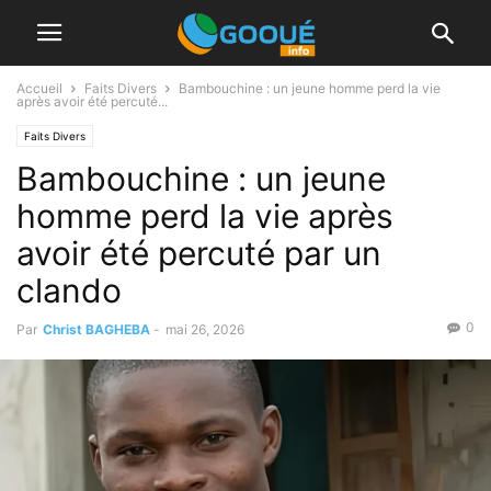
Accueil
Faits Divers
Bambouchine : un jeune homme perd la vie
après avoir été percuté...
Faits Divers
Bambouchine : un jeune
homme perd la vie après
avoir été percuté par un
clando
0
Par
Christ BAGHEBA
-
mai 26, 2026