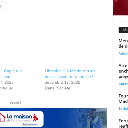
pp
SÉ
Meta
de d
Anto
Atte
ench
e : Cap sur la
Libreville : La Mairie sort les
pièg
sation
muscles contre l’anarchie !
27, 2026
décembre 17, 2025
Anto
litique"
Dans "Société"
Tour
Mad
Publicité
Berla
Foru
réaf