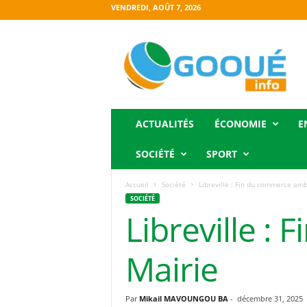
VENDREDI, AOÛT 7, 2026
O
g
o
o
u
é
i
ACTUALITÉS
ÉCONOMIE
E
n
f
SOCIÉTÉ
SPORT
o
Accueil
Société
Libreville : Fin du commerce amb
SOCIÉTÉ
Libreville :
Mairie
Par
Mikail MAVOUNGOU BA
-
décembre 31, 2025