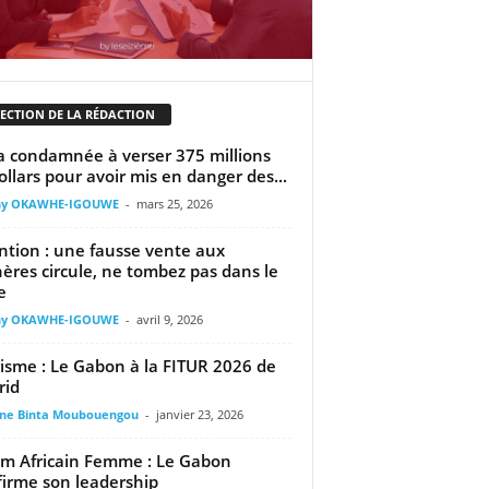
LECTION DE LA RÉDACTION
 condamnée à verser 375 millions
ollars pour avoir mis en danger des...
ny OKAWHE-IGOUWE
-
mars 25, 2026
ntion : une fausse vente aux
ères circule, ne tombez pas dans le
e
ny OKAWHE-IGOUWE
-
avril 9, 2026
isme : Le Gabon à la FITUR 2026 de
rid
ine Binta Moubouengou
-
janvier 23, 2026
m Africain Femme : Le Gabon
firme son leadership