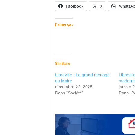
Facebook
X
WhatsA
J’aime ça :
Similaire
Libreville : Le grand ménage
Librevill
du Maire
moderni
décembre 22, 2025
janvier 
Dans "Société"
Dans "Po