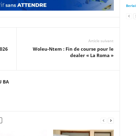
Berla
Article suivant
2026
Woleu-Ntem : Fin de course pour le
dealer « La Roma »
U BA