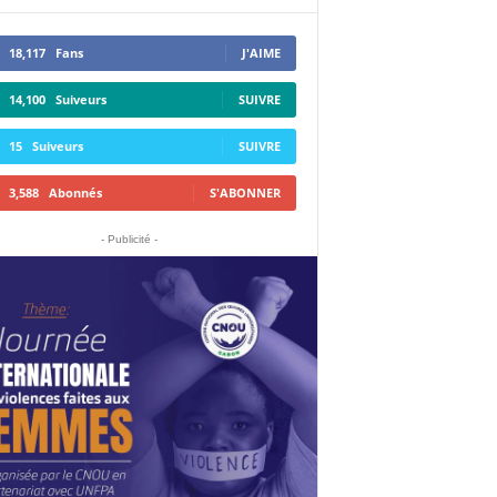
18,117
Fans
J'AIME
14,100
Suiveurs
SUIVRE
15
Suiveurs
SUIVRE
3,588
Abonnés
S'ABONNER
- Publicité -