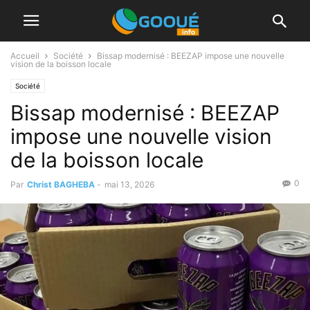
Accueil
Société
Bissap modernisé : BEEZAP impose une nouvelle
vision de la boisson locale
Société
Bissap modernisé : BEEZAP
impose une nouvelle vision
de la boisson locale
0
Par
Christ BAGHEBA
-
mai 13, 2026