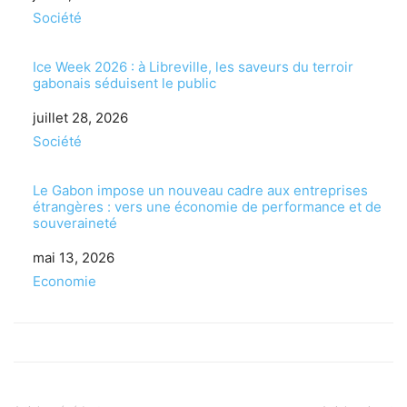
Par rapport à
Société
Ice Week 2026 : à Libreville, les saveurs du terroir
gabonais séduisent le public
Date
juillet 28, 2026
Par rapport à
Société
Le Gabon impose un nouveau cadre aux entreprises
étrangères : vers une économie de performance et de
souveraineté
Date
mai 13, 2026
Par rapport à
Economie