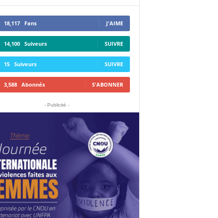
18,117
Fans
J'AIME
14,100
Suiveurs
SUIVRE
15
Suiveurs
SUIVRE
3,588
Abonnés
S'ABONNER
- Publicité -