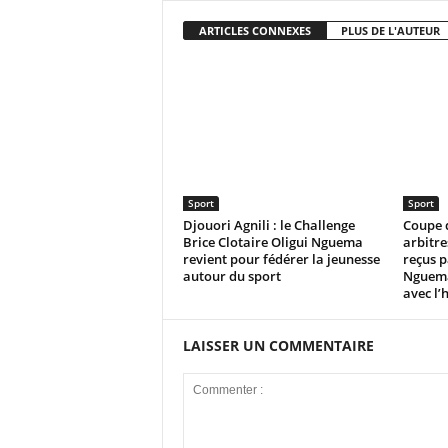
ARTICLES CONNEXES
PLUS DE L'AUTEUR
Sport
Sport
Djouori Agnili : le Challenge
Coupe 
Brice Clotaire Oligui Nguema
arbitre
revient pour fédérer la jeunesse
reçus p
autour du sport
Nguema
avec l’
LAISSER UN COMMENTAIRE