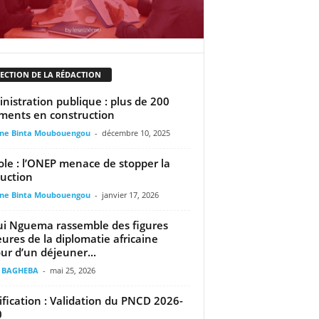
LECTION DE LA RÉDACTION
nistration publique : plus de 200
ments en construction
ine Binta Moubouengou
-
décembre 10, 2025
ole : l’ONEP menace de stopper la
uction
ine Binta Moubouengou
-
janvier 17, 2026
ui Nguema rassemble des figures
ures de la diplomatie africaine
ur d’un déjeuner...
t BAGHEBA
-
mai 25, 2026
ification : Validation du PNCD 2026-
0