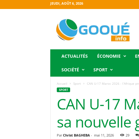
JEUDI, AOÛT 6, 2026
O
g
o
o
u
é
i
ACTUALITÉS
ÉCONOMIE
E
n
f
SOCIÉTÉ
SPORT
o
Accueil
Sport
CAN U-17 Maroc 2026 : l’Afrique pr
SPORT
CAN U-17 Mar
sa nouvelle
Par
Christ BAGHEBA
-
mai 11, 2026
29