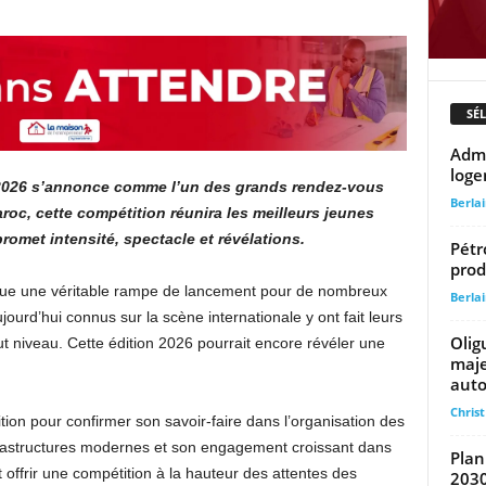
SÉ
Admi
loge
2026 s’annonce comme l’un des grands rendez-vous
Berla
roc, cette compétition réunira les meilleurs jeunes
romet intensité, spectacle et révélations.
Pétr
prod
enue une véritable rampe de lancement pour de nombreux
Berla
ujourd’hui connus sur la scène internationale y ont fait leurs
Olig
t niveau. Cette édition 2026 pourrait encore révéler une
maje
auto
Chris
ion pour confirmer son savoir-faire dans l’organisation des
frastructures modernes et son engagement croissant dans
Plan
 offrir une compétition à la hauteur des attentes des
203