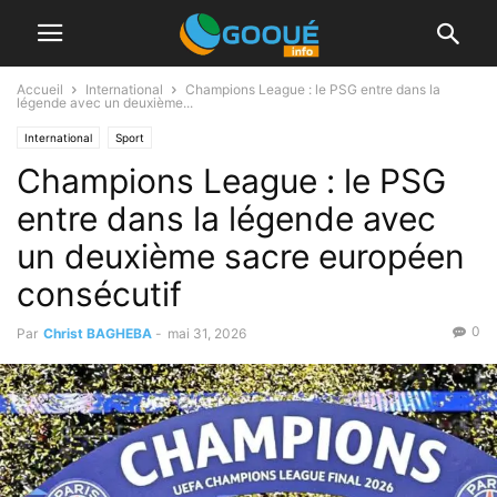
Accueil
International
Champions League : le PSG entre dans la
légende avec un deuxième...
International
Sport
Champions League : le PSG
entre dans la légende avec
un deuxième sacre européen
consécutif
0
Par
Christ BAGHEBA
-
mai 31, 2026