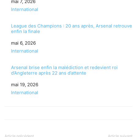
Date
mai 7, 2026
Par rapport à
International
League des Champions : 20 ans après, Arsenal retrouve
enfin la finale
Date
mai 6, 2026
Par rapport à
International
Arsenal brise enfin la malédiction et redevient roi
d’Angleterre après 22 ans d’attente
Date
mai 19, 2026
Par rapport à
International
Article précédent
Article suivant