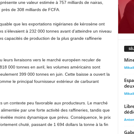
représente une valeur estimée à 757 milliards de nairas,
it près de 308 milliards de FCFA.
quable que les exportations nigérianes de kérosène ont
s s’élevaient à 232 000 tonnes avant d’atteindre un niveau
es capacités de production de la plus grande raffinerie
SÉ
Mine
 leurs livraisons vers le marché européen reculer de
 818 000 tonnes en avril, les volumes américains sont
Mika
eulement 399 000 tonnes en juin. Cette baisse a ouvert la
Espa
omme le principal fournisseur extérieur de carburant
deux
Mika
ns un contexte peu favorable aux producteurs. Le marché
Libr
alimentée par une forte activité des raffineries, tandis que
dédi
st révélée moins dynamique que prévu. Conséquence, le prix
Anto
tement chuté, passant de 1 694 dollars la tonne à la fin
Gabo