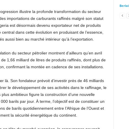
Berla
ogression illustre la profonde transformation du secteur
es importations de carburants raffinés malgré son statut
igeria est désormais devenu exportateur net de produits
le central dans cette évolution en produisant de l’essence,
és aussi bien au marché intérieur qu’à l’exportation.
lation du secteur pétrolier montrent d’ailleurs qu’en avril
e 1,66 milliard de litres de produits raffinés, dont plus de
tion, confirmant la montée en cadence de ses installations.
 là. Son fondateur prévoit d’investir près de 46 milliards
érer le développement de ses activités dans le raffinage, le
s plus ambitieux figure la construction d’une nouvelle
00 barils par jour. À terme, l’objectif est de constituer un
ons de barils quotidiennement entre l’Afrique de l’Ouest et
lement la sécurité énergétique du continent.