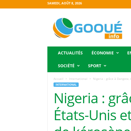
SAMEDI, AOÛT 8, 2026
O
g
o
o
u
é
i
ACTUALITÉS
ÉCONOMIE
E
n
f
SOCIÉTÉ
SPORT
o
Accueil
International
Nigeria : grâce à Dangote, 
INTERNATIONAL
Nigeria : gr
États-Unis e