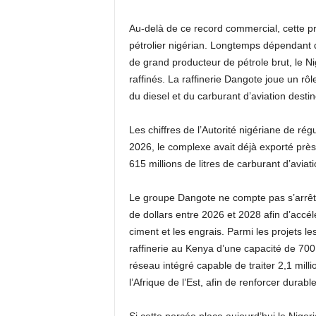
Au-delà de ce record commercial, cette pr
pétrolier nigérian. Longtemps dépendant d
de grand producteur de pétrole brut, le N
raffinés. La raffinerie Dangote joue un rô
du diesel et du carburant d’aviation destin
Les chiffres de l’Autorité nigériane de régu
2026, le complexe avait déjà exporté près d
615 millions de litres de carburant d’avia
Le groupe Dangote ne compte pas s’arrêter
de dollars entre 2026 et 2028 afin d’accél
ciment et les engrais. Parmi les projets le
raffinerie au Kenya d’une capacité de 700 0
réseau intégré capable de traiter 2,1 milli
l’Afrique de l’Est, afin de renforcer durab