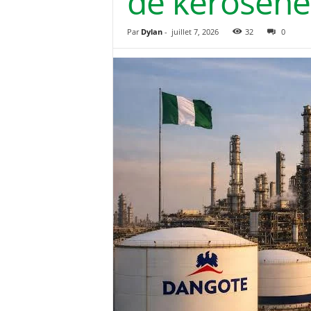
de kérosène
Par
Dylan
-
juillet 7, 2026
32
0