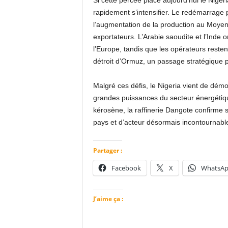
Si cette percée place aujourd’hui le Nige
rapidement s’intensifier. Le redémarrage 
l’augmentation de la production au Moyen 
exportateurs. L’Arabie saoudite et l’Inde 
l’Europe, tandis que les opérateurs restent
détroit d’Ormuz, un passage stratégique
Malgré ces défis, le Nigeria vient de démo
grandes puissances du secteur énergétiq
kérosène, la raffinerie Dangote confirme s
pays et d’acteur désormais incontournable 
Partager :
Facebook
X
WhatsA
J’aime ça :