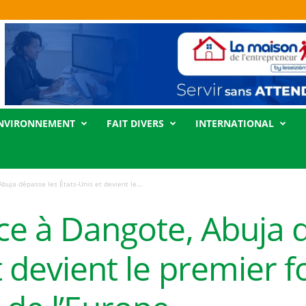
NVIRONNEMENT
FAIT DIVERS
INTERNATIONAL
Abuja dépasse les États-Unis et devient le...
âce à Dangote, Abuja 
t devient le premier 