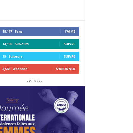
18,117
Fans
J'AIME
14,100
Suiveurs
SUIVRE
15
Suiveurs
SUIVRE
3,588
Abonnés
S'ABONNER
- Publicité -