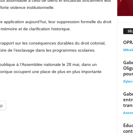
tatut assimilable à celui de biens et encadrait strictement leur
rte violence institutionnelle.
 application aujourd’hui, leur suppression formelle du droit
émoire et de clarification historique.
SÉ
OPRA
 rapport sur les conséquences durables du droit colonial,
Mika
istoire de l’esclavage dans les programmes scolaires.
Gabo
ublique à l’Assemblée nationale le 28 mai, dans un
Olig
torique occupent une place de plus en plus importante
pour.
Dylan
Gabo
entr
tran
pp
Anto
Éduc
cont