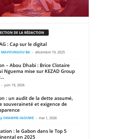
LECTION DE LA RÉDACTION
G : Cap sur le digital
il MAVOUNGOU BA
-
décembre 19, 2025
n – Abou Dhabi : Brice Clotaire
ui Nguema mise sur KEZAD Group
..
-
juin 19, 2026
n : un audit de la dette assumé,
e souveraineté et exigence de
sparence
ny OKAWHE-IGOUWE
-
mai 1, 2026
ation : le Gabon dans le Top 5
inental en 2025