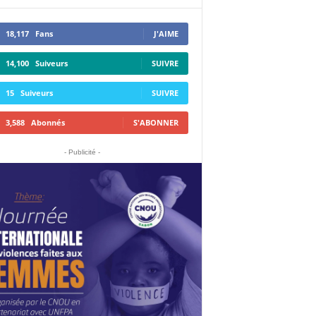
18,117
Fans
J'AIME
14,100
Suiveurs
SUIVRE
15
Suiveurs
SUIVRE
3,588
Abonnés
S'ABONNER
- Publicité -