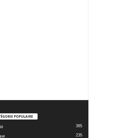
TÉGORIE POPULAIRE
385
té
235
que