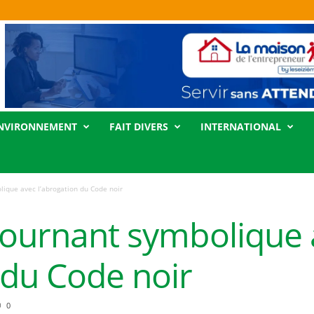
NVIRONNEMENT
FAIT DIVERS
INTERNATIONAL
lique avec l’abrogation du Code noir
 tournant symbolique
 du Code noir
0