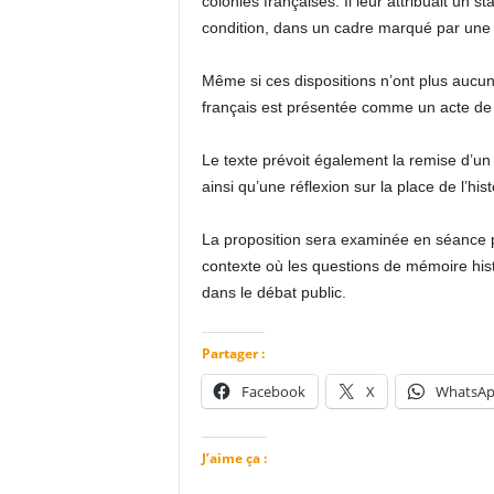
colonies françaises. Il leur attribuait un s
condition, dans un cadre marqué par une fo
Même si ces dispositions n’ont plus aucune
français est présentée comme un acte de m
Le texte prévoit également la remise d’un
ainsi qu’une réflexion sur la place de l’h
La proposition sera examinée en séance p
contexte où les questions de mémoire his
dans le débat public.
Partager :
Facebook
X
WhatsA
J’aime ça :