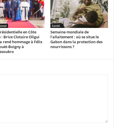
ional
Santé
présidentielle en Côte
Semaine mondiale de
 : Brice Clotaire Oligui
l’allaitement : où se situe le
 rend hommage à Félix
Gabon dans la protection des
uët-Boigny à
nourrissons ?
ssoukro