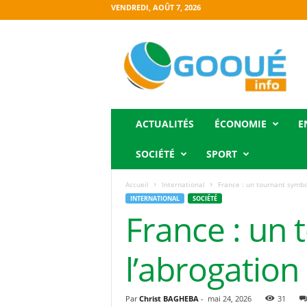
VENDREDI, AOÛT 7, 2026
O
g
o
o
u
é
i
ACTUALITÉS
ÉCONOMIE
E
n
f
SOCIÉTÉ
SPORT
o
Accueil
International
France : un tournant symbo
INTERNATIONAL
SOCIÉTÉ
France : un
l’abrogation
Par
Christ BAGHEBA
-
mai 24, 2026
31