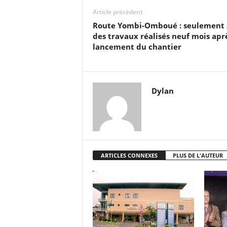
Article précédent
Route Yombi-Omboué : seulement 
des travaux réalisés neuf mois aprè
lancement du chantier
Dylan
ARTICLES CONNEXES
PLUS DE L'AUTEUR