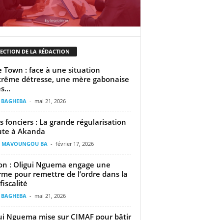
LECTION DE LA RÉDACTION
 Town : face à une situation
trême détresse, une mère gabonaise
s...
t BAGHEBA
-
mai 21, 2026
es fonciers : La grande régularisation
te à Akanda
il MAVOUNGOU BA
-
février 17, 2026
n : Oligui Nguema engage une
rme pour remettre de l’ordre dans la
fiscalité
t BAGHEBA
-
mai 21, 2026
ui Nguema mise sur CIMAF pour bâtir