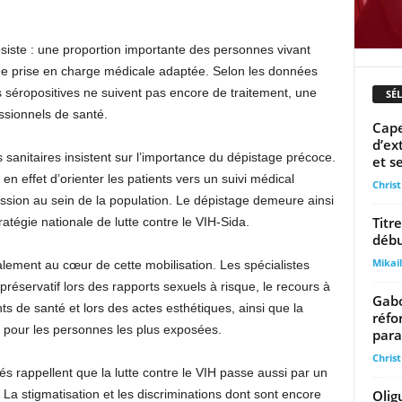
bsiste : une proportion importante des personnes vivant
une prise en charge médicale adaptée. Selon les données
s séropositives ne suivent pas encore de traitement, une
SÉ
essionnels de santé.
Cape
d’ex
s sanitaires insistent sur l’importance du dépistage précoce.
et se
en effet d’orienter les patients vers un suivi médical
Chris
ission au sein de la population. Le dépistage demeure ainsi
Titr
tratégie nationale de lutte contre le VIH-Sida.
débu
Mika
ement au cœur de cette mobilisation. Les spécialistes
réservatif lors des rapports sexuels à risque, le recours à
Gabo
ts de santé et lors des actes esthétiques, ainsi que la
réfo
e pour les personnes les plus exposées.
para
Chris
s rappellent que la lutte contre le VIH passe aussi par un
Olig
 stigmatisation et les discriminations dont sont encore