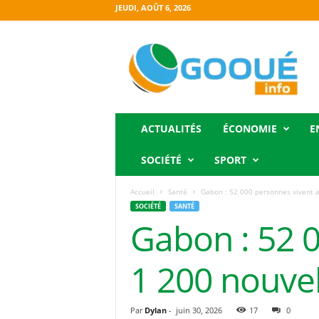
JEUDI, AOÛT 6, 2026
O
g
o
o
u
é
i
ACTUALITÉS
ÉCONOMIE
E
n
f
SOCIÉTÉ
SPORT
o
Accueil
Santé
Gabon : 52 000 personnes vivent av
SOCIÉTÉ
SANTÉ
Gabon : 52 0
1 200 nouvel
Par
Dylan
-
juin 30, 2026
17
0