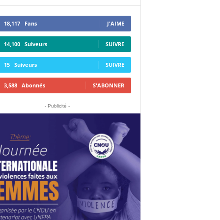
18,117
Fans
J'AIME
14,100
Suiveurs
SUIVRE
15
Suiveurs
SUIVRE
3,588
Abonnés
S'ABONNER
- Publicité -