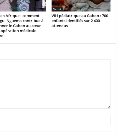
Santé
 en Afrique : comment
VIH pédiatrique au Gabon : 700
igui Nguema contribue à
enfants identifiés sur 2 400
onner le Gabon au cœur
attendus
oopération médicale
ne