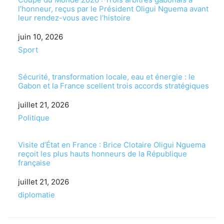
l’honneur, reçus par le Président Oligui Nguema avant
leur rendez-vous avec l’histoire
Date
juin 10, 2026
Par rapport à
Sport
Sécurité, transformation locale, eau et énergie : le
Gabon et la France scellent trois accords stratégiques
Date
juillet 21, 2026
Par rapport à
Politique
Visite d’État en France : Brice Clotaire Oligui Nguema
reçoit les plus hauts honneurs de la République
française
Date
juillet 21, 2026
Par rapport à
diplomatie