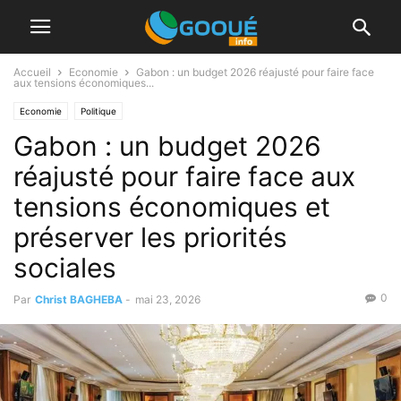
Accueil
Economie
Gabon : un budget 2026 réajusté pour faire face
aux tensions économiques...
Economie
Politique
Gabon : un budget 2026
réajusté pour faire face aux
tensions économiques et
préserver les priorités
sociales
0
Par
Christ BAGHEBA
-
mai 23, 2026