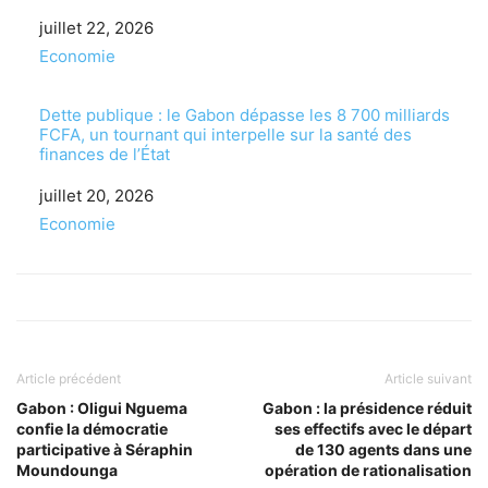
Date
juillet 22, 2026
Par rapport à
Economie
Dette publique : le Gabon dépasse les 8 700 milliards
FCFA, un tournant qui interpelle sur la santé des
finances de l’État
Date
juillet 20, 2026
Par rapport à
Economie
Article précédent
Article suivant
Gabon : Oligui Nguema
Gabon : la présidence réduit
confie la démocratie
ses effectifs avec le départ
participative à Séraphin
de 130 agents dans une
Moundounga
opération de rationalisation