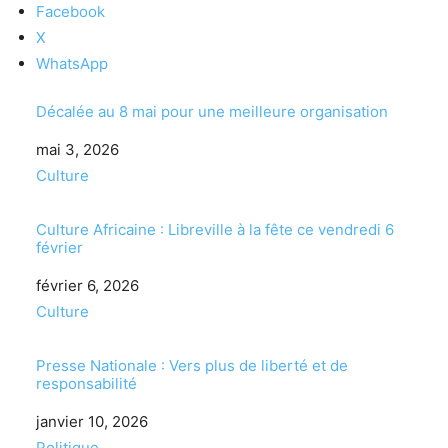
Facebook
X
WhatsApp
Décalée au 8 mai pour une meilleure organisation
Date
mai 3, 2026
Par rapport à
Culture
Culture Africaine : Libreville à la fête ce vendredi 6
février
Date
février 6, 2026
Par rapport à
Culture
Presse Nationale : Vers plus de liberté et de
responsabilité
Date
janvier 10, 2026
Par rapport à
Politique