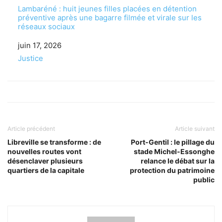
Lambaréné : huit jeunes filles placées en détention
préventive après une bagarre filmée et virale sur les
réseaux sociaux
Date
juin 17, 2026
Par rapport à
Justice
Article précédent
Article suivant
Libreville se transforme : de
Port-Gentil : le pillage du
nouvelles routes vont
stade Michel-Essonghe
désenclaver plusieurs
relance le débat sur la
quartiers de la capitale
protection du patrimoine
public