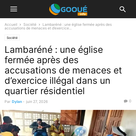
Accueil
Société
Lambaréné : une église fermée après des
accusations de menaces et d’exercice...
Société
Lambaréné : une église
fermée après des
accusations de menaces et
d’exercice illégal dans un
quartier résidentiel
0
Par
Dylan
-
juin 27, 2026