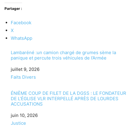
Partager :
Facebook
X
WhatsApp
Lambaréné :un camion chargé de grumes sème la
panique et percute trois véhicules de l’Armée
Date
juillet 9, 2026
Par rapport à
Faits Divers
ÉNIÈME COUP DE FILET DE LA DGSS : LE FONDATEUR
DE L’ÉGLISE VLR INTERPELLÉ APRÈS DE LOURDES
ACCUSATIONS
Date
juin 10, 2026
Par rapport à
Justice