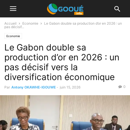
Accueil
Economie
Le Gabon double sa production d’or en 2026 : un
pas décisif...
Economie
Le Gabon double sa
production d’or en 2026 : un
pas décisif vers la
diversification économique
0
Par
Antony OKAWHE-IGOUWE
-
juin 15, 2026