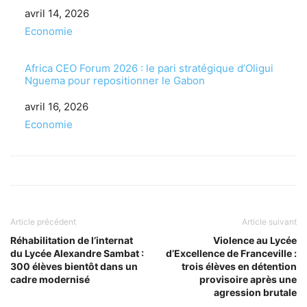
Date
avril 14, 2026
Par rapport à
Economie
Africa CEO Forum 2026 : le pari stratégique d’Oligui
Nguema pour repositionner le Gabon
Date
avril 16, 2026
Par rapport à
Economie
Article précédent
Article suivant
Réhabilitation de l’internat
Violence au Lycée
du Lycée Alexandre Sambat :
d’Excellence de Franceville :
300 élèves bientôt dans un
trois élèves en détention
cadre modernisé
provisoire après une
agression brutale