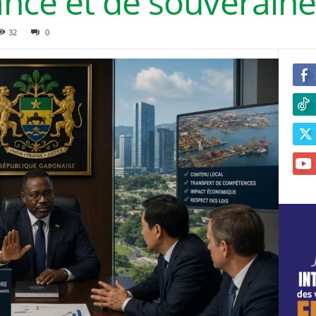
nce et de souveraine
32
0