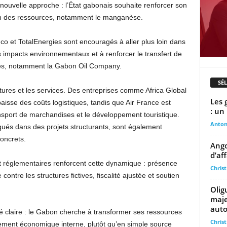
e nouvelle approche : l’État gabonais souhaite renforcer son
ion des ressources, notamment le manganèse.
o et TotalEnergies sont encouragés à aller plus loin dans
ns impacts environnementaux et à renforcer le transfert de
les, notamment la Gabon Oil Company.
SÉ
ures et les services. Des entreprises comme Africa Global
Les 
baisse des coûts logistiques, tandis que Air France est
: un
ansport de marchandises et le développement touristique.
Anto
ués dans des projets structurants, sont également
oncrets.
Ango
d’af
 et réglementaires renforcent cette dynamique : présence
Chris
e contre les structures fictives, fiscalité ajustée et soutien
Olig
maje
auto
té claire : le Gabon cherche à transformer ses ressources
Chris
pement économique interne, plutôt qu’en simple source