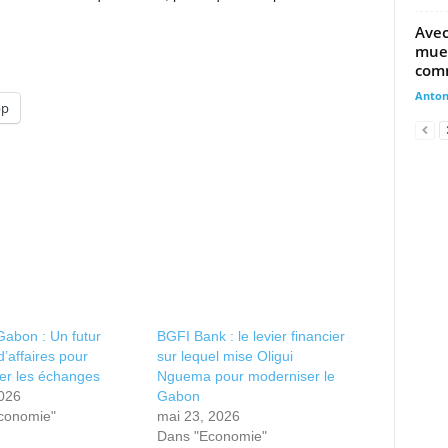
Avec
mue 
comm
Anto
pp
abon : Un futur
BGFI Bank : le levier financier
d’affaires pour
sur lequel mise Oligui
er les échanges
Nguema pour moderniser le
2026
Gabon
conomie"
mai 23, 2026
Dans "Economie"