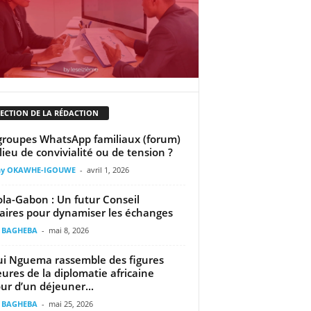
LECTION DE LA RÉDACTION
groupes WhatsApp familiaux (forum)
 lieu de convivialité ou de tension ?
ny OKAWHE-IGOUWE
-
avril 1, 2026
la-Gabon : Un futur Conseil
faires pour dynamiser les échanges
t BAGHEBA
-
mai 8, 2026
ui Nguema rassemble des figures
ures de la diplomatie africaine
ur d’un déjeuner...
t BAGHEBA
-
mai 25, 2026