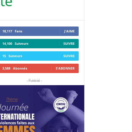
té
18,117
Fans
J'AIME
14,100
Suiveurs
SUIVRE
15
Suiveurs
SUIVRE
3,588
Abonnés
S'ABONNER
- Publicité -