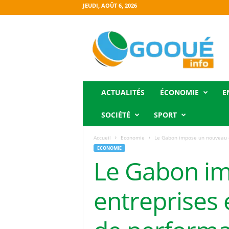
JEUDI, AOÛT 6, 2026
O
g
o
o
u
é
i
ACTUALITÉS
ÉCONOMIE
E
n
f
SOCIÉTÉ
SPORT
o
Accueil
Economie
Le Gabon impose un nouveau ca
ECONOMIE
Le Gabon im
entreprises