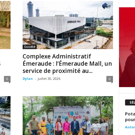
Société
Complexe Administratif
s
Émeraude : l’Émeraude Mall, un
service de proximité au...
Dylan
-
juillet 30, 2026
0
0
SÉ
Pota
pour 
Anto