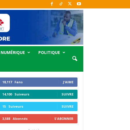
NUMÉRIQUE
POLITIQUE
18,117
Fans
J'AIME
14,100
Suiveurs
SUIVRE
15
Suiveurs
SUIVRE
3,588
Abonnés
S'ABONNER