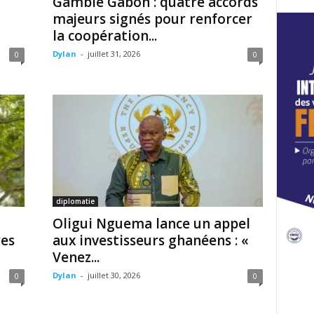
Gambie Gabon : quatre accords
majeurs signés pour renforcer
la coopération...
Dylan
-
juillet 31, 2026
0
0
diplomatie
Oligui Nguema lance un appel
res
aux investisseurs ghanéens : «
Venez...
Dylan
-
juillet 30, 2026
0
0