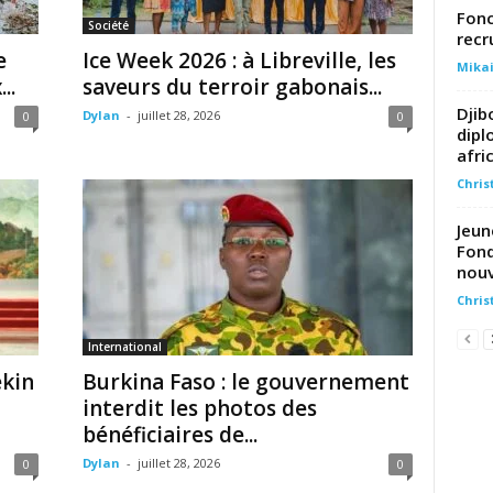
Fonc
Société
recr
e
Ice Week 2026 : à Libreville, les
Mika
..
saveurs du terroir gabonais...
Djib
Dylan
-
juillet 28, 2026
0
0
dipl
afri
Chris
Jeun
Fond
nouv
Chris
International
kin
Burkina Faso : le gouvernement
interdit les photos des
bénéficiaires de...
Dylan
-
juillet 28, 2026
0
0