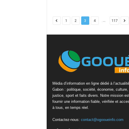
...
1
2
3
4
117
Média d’information en ligne dédié à l’actualit
Gabon : politique, société, économie, culture,
justice, sport et faits divers. Notre mission es
fournir une information fiable, vérifiée et acce
à tous, en temps réel.
Contactez-nous:
contact@ogooueinfo.com