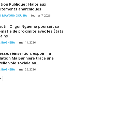
tion Publique : Halte aux
utements anarchiques
il MAVOUNGOU BA
-
février 7, 2026
outi : Oligui Nguema poursuit sa
omatie de proximité avec les États
cains
t BAGHEBA
-
mai 11, 2026
esse, réinsertion, espoir : la
ation Ma Bannière trace une
elle voie sociale au...
t BAGHEBA
-
mai 26, 2026