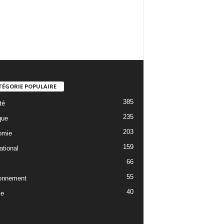
TÉGORIE POPULAIRE
385
té
235
que
203
omie
159
ational
66
55
onnement
40
ce