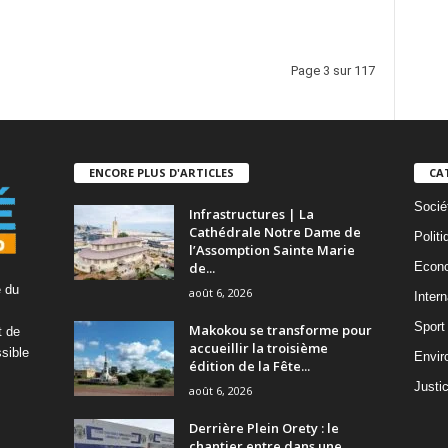
Page 3 sur 117
ENCORE PLUS D'ARTICLES
CA
Socié
Infrastructures | La
Cathédrale Notre Dame de
Politi
l’Assomption Sainte Marie
de...
Econ
é du
août 6, 2026
Intern
Sport
Makokou se transforme pour
t de
accueillir la troisième
ssible
Envir
édition de la Fête...
Justi
août 6, 2026
Derrière Plein Orety : le
chantier entre dans une