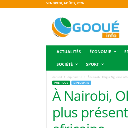
VENDREDI, AOÛT 7, 2026
O
g
o
o
u
é
i
ACTUALITÉS
ÉCONOMIE
E
n
f
SOCIÉTÉ
SPORT
o
Accueil
diplomatie
À Nairobi, Oligui Nguema affi
POLITIQUE
DIPLOMATIE
À Nairobi, 
plus présent