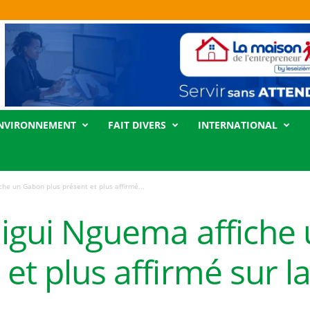
NVIRONNEMENT
FAIT DIVERS
INTERNATIONAL
che un Gabon plus présent et plus affirmé...
Oligui Nguema affich
 et plus affirmé sur l