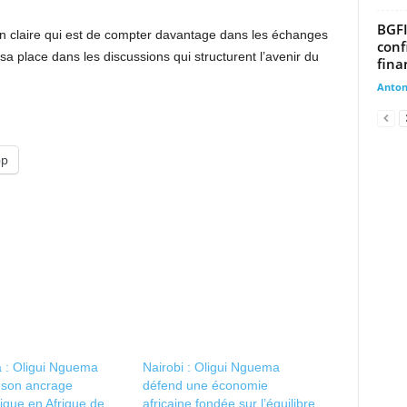
BGFI
on claire qui est de compter davantage dans les échanges
conf
sa place dans les discussions qui structurent l’avenir du
fina
Anto
pp
 : Oligui Nguema
Nairobi : Oligui Nguema
 son ancrage
défend une économie
ique en Afrique de
africaine fondée sur l’équilibre