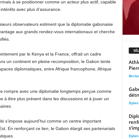
mais à se positionner comme un acteur plus actif, capable
 intérêts avec plus d’assurance.
usieurs observateurs estiment que la diplomatie gabonaise
davantage aux grands rendez-vous internationaux et cherche
ifiés.
SÉ
ntement par le Kenya et la France, offrait un cadre
Athl
ns un continent en pleine recomposition, le Gabon tente
Pier
 espaces diplomatiques, entre Afrique francophone, Afrique
Berla
Gabo
té de rompre avec une diplomatie longtemps perçue comme
détr
he à être plus présent dans les discussions et à jouer un
Dylan
caines.
Dipl
obi s’impose aujourd’hui comme un centre important
renf
s’im
’Est. En renforçant ce lien, le Gabon élargit ses partenariats
Dylan
tiques.