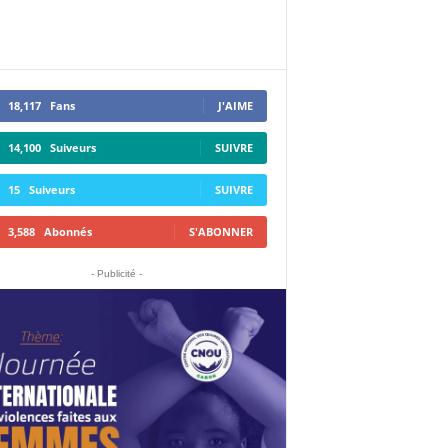
18,117
Fans
J'AIME
14,100
Suiveurs
SUIVRE
15
Suiveurs
SUIVRE
3,588
Abonnés
S'ABONNER
- Publicité -