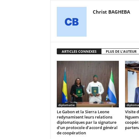
Christ BAGHEBA
ARTICLES CONNEXES
PLUS DE L'AUTEUR
diplomatie
diploma
Le Gabon et la Sierra Leone
Visite 
redynamisent leurs relations
Nguema
diplomatiques par la signature
coopéra
d’un protocole d’accord général
partena
de coopération