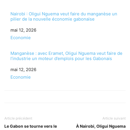
Nairobi : Oligui Nguema veut faire du manganèse un
pilier de la nouvelle économie gabonaise
Date
mai 12, 2026
Par rapport à
Economie
Manganèse : avec Eramet, Oligui Nguema veut faire de
l’industrie un moteur d’emplois pour les Gabonais
Date
mai 12, 2026
Par rapport à
Economie
Article précédent
Article suivant
Le Gabon se tourne vers le
À Nairobi, Oligui Nguema