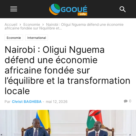
Accueil
Economie
Nairobi : Oligui Nguema défend une économie
africaine fondée sur l’équilibre et...
Economie
International
Nairobi : Oligui Nguema
défend une économie
africaine fondée sur
l’équilibre et la transformation
locale
0
Par
Christ BAGHEBA
-
mai 12, 2026