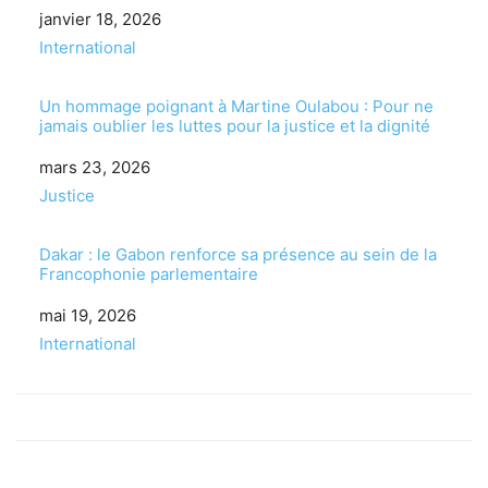
Date
janvier 18, 2026
Par rapport à
International
Un hommage poignant à Martine Oulabou : Pour ne
jamais oublier les luttes pour la justice et la dignité
Date
mars 23, 2026
Par rapport à
Justice
Dakar : le Gabon renforce sa présence au sein de la
Francophonie parlementaire
Date
mai 19, 2026
Par rapport à
International