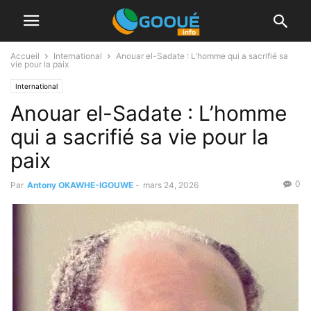
Accueil
International
Anouar el-Sadate : L’homme qui a sacrifié sa
vie pour la paix
International
Anouar el-Sadate : L’homme
qui a sacrifié sa vie pour la
paix
0
Par
Antony OKAWHE-IGOUWE
-
mars 24, 2026