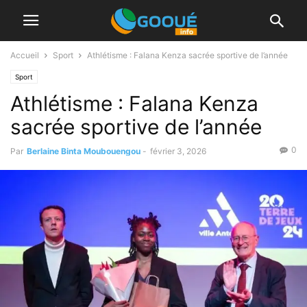
Accueil
Sport
Athlétisme : Falana Kenza sacrée sportive de l’année
Sport
Athlétisme : Falana Kenza
sacrée sportive de l’année
0
Par
Berlaine Binta Moubouengou
-
février 3, 2026