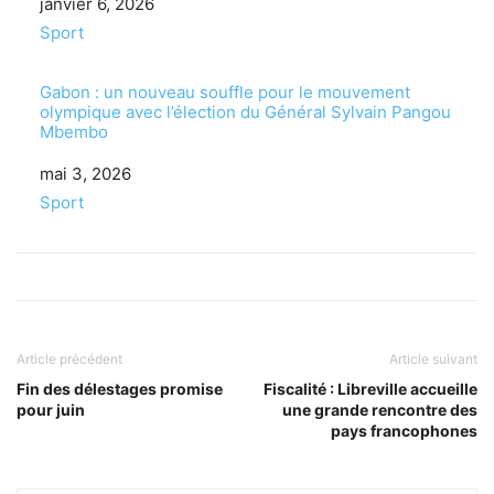
Date
janvier 6, 2026
Par rapport à
Sport
Gabon : un nouveau souffle pour le mouvement
olympique avec l’élection du Général Sylvain Pangou
Mbembo
Date
mai 3, 2026
Par rapport à
Sport
Article précédent
Article suivant
Fin des délestages promise
Fiscalité : Libreville accueille
pour juin
une grande rencontre des
pays francophones