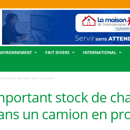
NVIRONNEMENT
FAIT DIVERS
INTERNATIONAL
anvre indien découvert dans un camion...
mportant stock de ch
ans un camion en pr