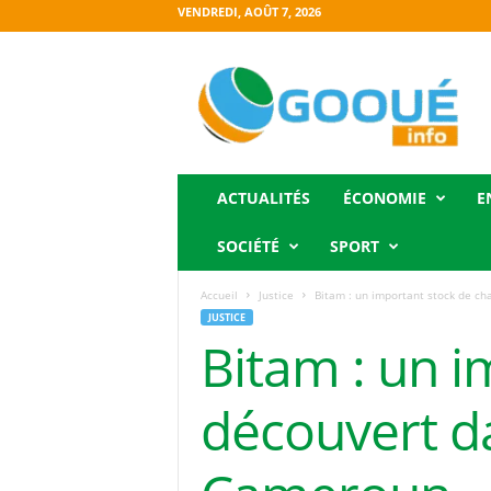
VENDREDI, AOÛT 7, 2026
O
g
o
o
u
é
i
ACTUALITÉS
ÉCONOMIE
E
n
f
SOCIÉTÉ
SPORT
o
Accueil
Justice
Bitam : un important stock de ch
JUSTICE
Bitam : un i
découvert d