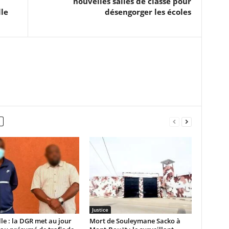
nouvelles salles de classe pour
le
désengorger les écoles
Justice
lle : la DGR met au jour
Mort de Souleymane Sacko à