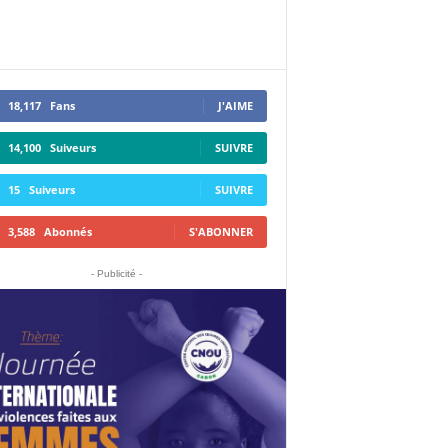
18,117
Fans
J'AIME
14,100
Suiveurs
SUIVRE
15
Suiveurs
SUIVRE
3,588
Abonnés
S'ABONNER
- Publicité -