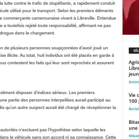
 lutte contre le trafic de stupéfiants, a rapidement conduit
cule utilisé pour le transport. Selon les premiers éléments
 une commerçante camerounaise vivant à Libreville. Entendue
 a toutefois rejeté toute responsabilité, affirmant ne pas
 drogue dans le chargement.
tion de plusieurs personnes soupçonnées d’avoir joué un
SÉ
illicite. Au total, huit individus ont été placés en garde à
Agri
s contestent les faits qui leur sont reprochés et assurent
Libr
.
jeun
Anto
stiment disposer d’indices sérieux. Les premiers
Vie 
une partie des personnes interpellées aurait participé au
100 
s qu’un autre suspect aurait été chargé de réceptionner la
Berla
Bita
une 
autorités n’excluent pas l’hypothèse selon laquelle les
Mika
s dans le véhicule sans son accord ni sa connaissance. Cette