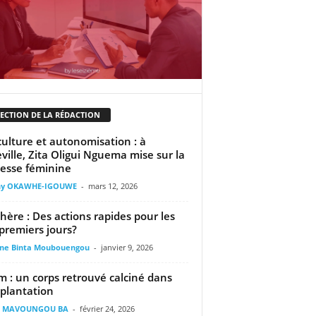
LECTION DE LA RÉDACTION
culture et autonomisation : à
eville, Zita Oligui Nguema mise sur la
esse féminine
ny OKAWHE-IGOUWE
-
mars 12, 2026
chère : Des actions rapides pour les
premiers jours?
ine Binta Moubouengou
-
janvier 9, 2026
m : un corps retrouvé calciné dans
plantation
il MAVOUNGOU BA
-
février 24, 2026