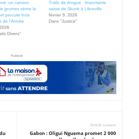
né :un camion
Trafic de drogue : Importante
de grumes sème la
saisie de Skunk à Libreville
et percute trois
février 9, 2026
s de l’Armée
Dans "Justice"
, 2026
its Divers"
Publicité
Article suivant
 du
Gabon : Oligui Nguema promet 2 000