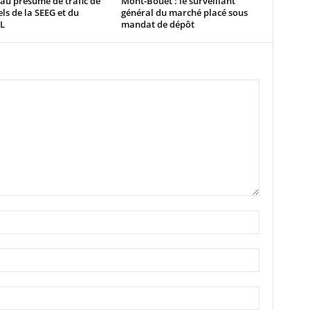
au présumé de trafic de
Mont-Bouët : le surveillant
ls de la SEEG et du
général du marché placé sous
L
mandat de dépôt