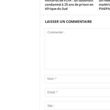
milliards de FCFA : un Gabonais
un rése
condamné à 25 ans de prison en
matérie
Afrique du Sud
PIAEPA
LAISSER UN COMMENTAIRE