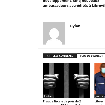
développement, cinq nouveaux
ambassadeurs accrédités à Librevil
Dylan
ARTICLES CONNEXES
PLUS DE L'AUTEUR
Justice
Justice
Fraude fiscale de près de 2
Librevi