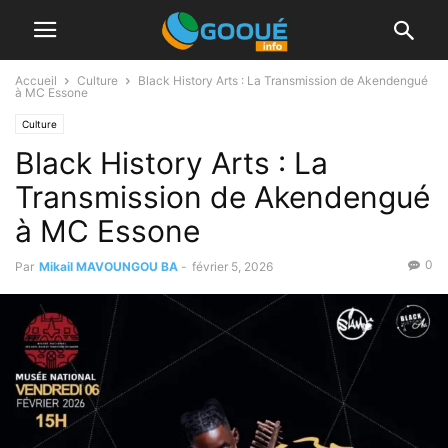
Accueil
Culture
Black History Arts : La Transmission de Akendengué
à MC Essone
Culture
Black History Arts : La
Transmission de Akendengué
à MC Essone
0
Par
Mikail MAVOUNGOU BA
-
février 5, 2026