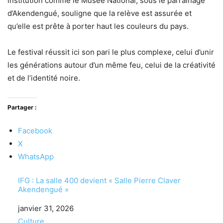
institution comme le Musée National, sous le parrainage
d’Akendengué, souligne que la relève est assurée et
qu’elle est prête à porter haut les couleurs du pays.
Le festival réussit ici son pari le plus complexe, celui d’unir
les générations autour d’un même feu, celui de la créativité
et de l’identité noire.
Partager :
Facebook
X
WhatsApp
IFG : La salle 400 devient « Salle Pierre Claver
Akendengué »
Date
janvier 31, 2026
Par rapport à
Culture