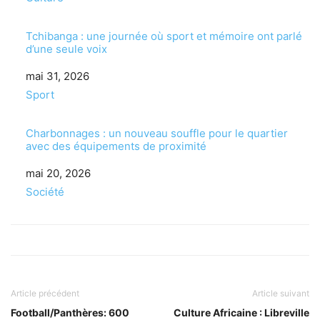
Tchibanga : une journée où sport et mémoire ont parlé
d’une seule voix
Date
mai 31, 2026
Par rapport à
Sport
Charbonnages : un nouveau souffle pour le quartier
avec des équipements de proximité
Date
mai 20, 2026
Par rapport à
Société
Article précédent
Article suivant
Football/Panthères: 600
Culture Africaine : Libreville