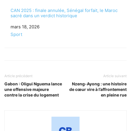
CAN 2025 : finale annulée, Sénégal forfait, le Maroc
sacré dans un verdict historique
Date
mars 18, 2026
Par rapport à
Sport
Article précédent
Article suivant
Gabon : Oligui Nguema lance
Nzeng-Ayong : une histoire
une offensive majeure
de cœur vire à l’affrontement
contre la crise du logement
en pleine rue