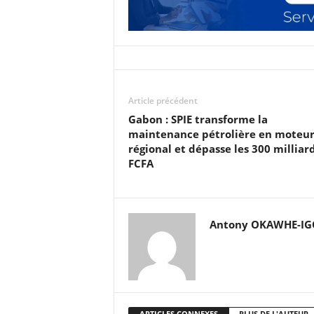
Article précédent
Gabon : SPIE transforme la
maintenance pétrolière en moteu
régional et dépasse les 300 milliar
FCFA
Antony OKAWHE-I
ARTICLES CONNEXES
PLUS DE L'AUTEUR