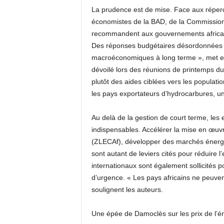
La prudence est de mise. Face aux répercu
économistes de la BAD, de la Commission
recommandent aux gouvernements africains
Des réponses budgétaires désordonnées ri
macroéconomiques à long terme », met en g
dévoilé lors des réunions de printemps d
plutôt des aides ciblées vers les populatio
les pays exportateurs d’hydrocarbures, un
Au delà de la gestion de court terme, les 
indispensables. Accélérer la mise en œuvr
(ZLECAf), développer des marchés énergét
sont autant de leviers cités pour réduire l
internationaux sont également sollicités 
d’urgence. « Les pays africains ne peuven
soulignent les auteurs.
Une épée de Damoclès sur les prix de l’é