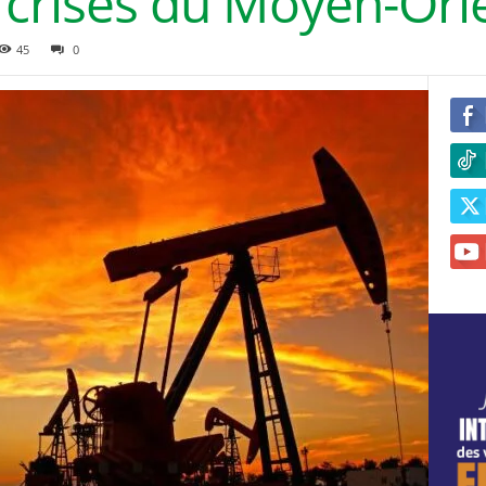
x crises du Moyen-Ori
45
0