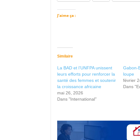
J’aime ça :
Similaire
La BAD et l’UNFPA unissent
Gabon-BA
leurs efforts pour renforcer la
loupe
santé des femmes et soutenir
février 
la croissance africaine
Dans "E
mai 26, 2026
Dans "International"