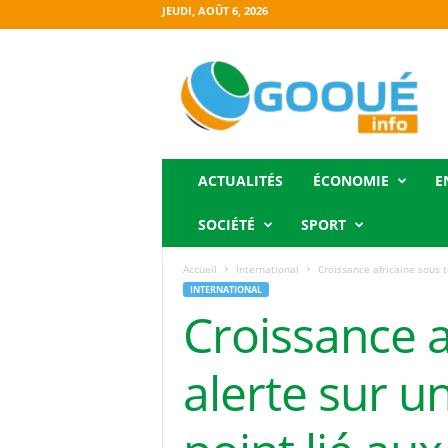
JEUDI, AOÛT 6, 2026
O
g
o
o
u
é
i
ACTUALITÉS
ÉCONOMIE
E
n
f
SOCIÉTÉ
SPORT
o
Accueil
International
Croissance africaine sous t
INTERNATIONAL
Croissance a
alerte sur u