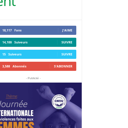
ent
18,117
Fans
J'AIME
14,100
Suiveurs
SUIVRE
15
Suiveurs
SUIVRE
3,588
Abonnés
S'ABONNER
- Publicité -