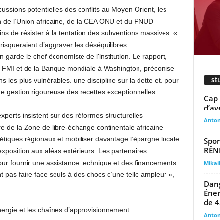
ssions potentielles des conflits au Moyen Orient, les
 de l’Union africaine, de la CEA ONU et du PNUD
 de résister à la tentation des subventions massives. «
squeraient d’aggraver les déséquilibres
arde le chef économiste de l’institution. Le rapport,
u FMI et de la Banque mondiale à Washington, préconise
SÉ
ns les plus vulnérables, une discipline sur la dette et, pour
e gestion rigoureuse des recettes exceptionnelles.
Cap 
d’av
experts insistent sur des réformes structurelles
Anto
e de la Zone de libre-échange continentale africaine
iques régionaux et mobiliser davantage l’épargne locale
Spor
RÊN
’exposition aux aléas extérieurs. Les partenaires
pour fournir une assistance technique et des financements
Mika
t pas faire face seuls à des chocs d’une telle ampleur »,
Dang
Éner
de 4
nergie et les chaînes d’approvisionnement
Anto