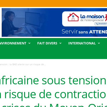
NVIRONNEMENT
FAIT DIVERS
INTERNATIONAL
ension : la BAD alerte sur un risque de...
fricaine sous tension
n risque de contractio