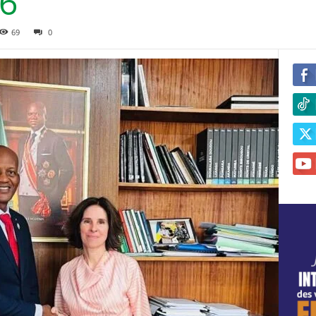
6
69
0