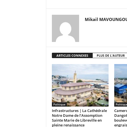
Mikail MAVOUNGO
ARTICLES CONNEXES
PLUS DE L'AUTEUR
Politique
Politiqu
Infrastructures | La Cathédrale
Camero
Notre Dame de l’Assomption
Dangot
Sainte Marie de Libreville en
bouleve
pleine renaissance
engrai