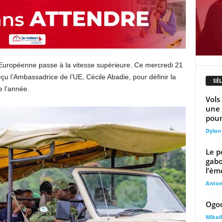
 Européenne passe à la vitesse supérieure. Ce mercredi 21
eçu l’Ambassadrice de l’UE, Cécile Abadie, pour définir la
SÉ
e l’année.
Vols
une 
pour.
Dylan
Le p
gabo
l’ém
Anto
Ogoo
Mika