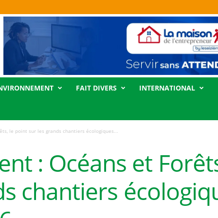
NVIRONNEMENT
FAIT DIVERS
INTERNATIONAL
s, le point sur les grands chantiers écologiques...
t : Océans et Forêts,
ds chantiers écologi