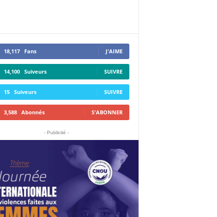
18,117
Fans
J'AIME
14,100
Suiveurs
SUIVRE
15
Suiveurs
SUIVRE
3,588
Abonnés
S'ABONNER
- Publicité -