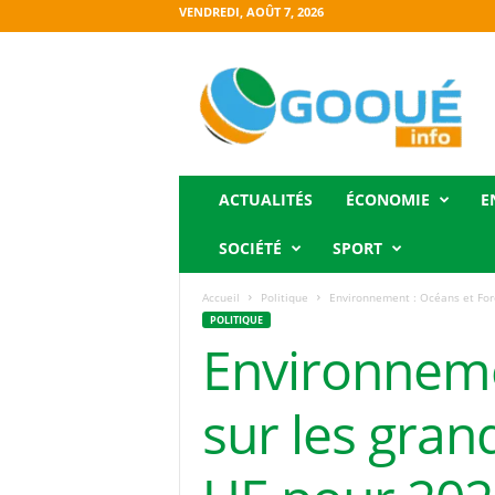
VENDREDI, AOÛT 7, 2026
O
g
o
o
u
é
i
ACTUALITÉS
ÉCONOMIE
E
n
f
SOCIÉTÉ
SPORT
o
Accueil
Politique
Environnement : Océans et Forêt
POLITIQUE
Environnemen
sur les gran