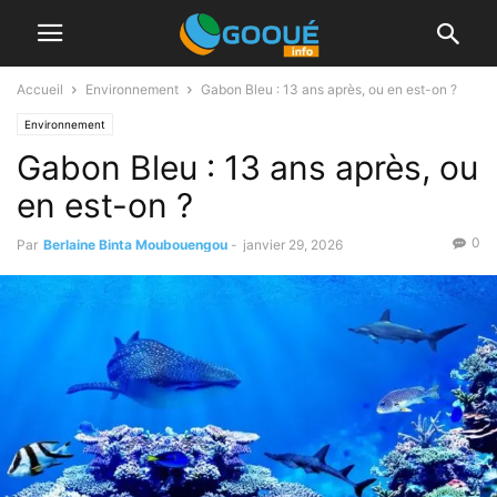
Accueil
Environnement
Gabon Bleu : 13 ans après, ou en est-on ?
Environnement
Gabon Bleu : 13 ans après, ou
en est-on ?
0
Par
Berlaine Binta Moubouengou
-
janvier 29, 2026