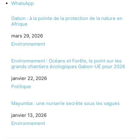
WhatsApp
Gabon : à la pointe de la protection de la nature en
Afrique
Date
mars 29, 2026
Par rapport à
Environnement
Environnement : Océans et Forêts, le point sur les
grands chantiers écologiques Gabon-UE pour 2026
Date
janvier 22, 2026
Par rapport à
Politique
Mayumba : une nurserie secrète sous les vagues
Date
janvier 13, 2026
Par rapport à
Environnement