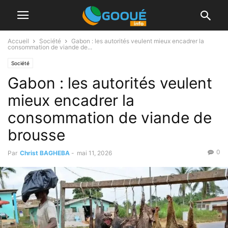
Accueil
Société
Gabon : les autorités veulent mieux encadrer la
consommation de viande de...
Société
Gabon : les autorités veulent
mieux encadrer la
consommation de viande de
brousse
0
Par
Christ BAGHEBA
-
mai 11, 2026