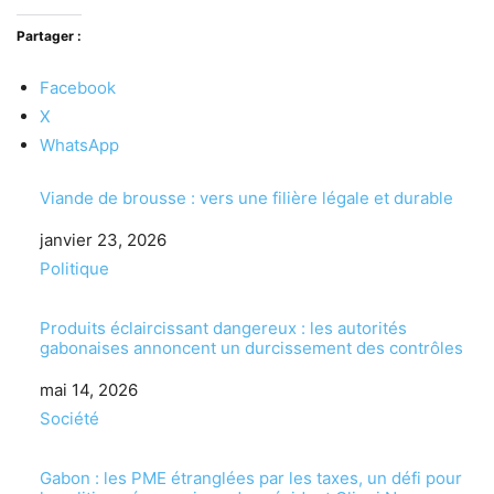
Partager :
Facebook
X
WhatsApp
Viande de brousse : vers une filière légale et durable
Date
janvier 23, 2026
Par rapport à
Politique
Produits éclaircissant dangereux : les autorités
gabonaises annoncent un durcissement des contrôles
Date
mai 14, 2026
Par rapport à
Société
Gabon : les PME étranglées par les taxes, un défi pour