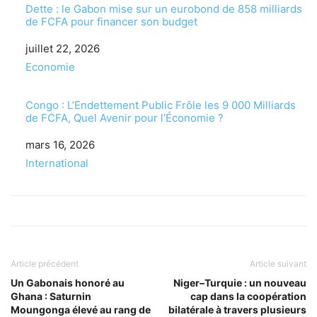
Dette : le Gabon mise sur un eurobond de 858 milliards
de FCFA pour financer son budget
Date
juillet 22, 2026
Par rapport à
Economie
Congo : L’Endettement Public Frôle les 9 000 Milliards
de FCFA, Quel Avenir pour l’Économie ?
Date
mars 16, 2026
Par rapport à
International
Article précédent
Article suivant
Un Gabonais honoré au
Niger–Turquie : un nouveau
Ghana : Saturnin
cap dans la coopération
Moungonga élevé au rang de
bilatérale à travers plusieurs