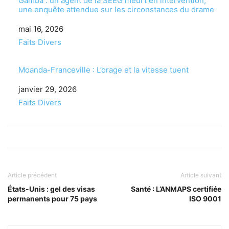
Gamba : un agent de la SEEG meurt en intervention,
une enquête attendue sur les circonstances du drame
Date
mai 16, 2026
Par rapport à
Faits Divers
Moanda-Franceville : L’orage et la vitesse tuent
Date
janvier 29, 2026
Par rapport à
Faits Divers
Article précédent
Article suivant
États-Unis : gel des visas
Santé : L’ANMAPS certifiée
permanents pour 75 pays
ISO 9001