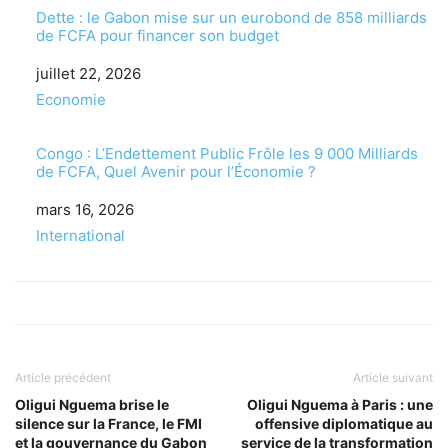
Dette : le Gabon mise sur un eurobond de 858 milliards
de FCFA pour financer son budget
Date
juillet 22, 2026
Par rapport à
Economie
Congo : L’Endettement Public Frôle les 9 000 Milliards
de FCFA, Quel Avenir pour l’Économie ?
Date
mars 16, 2026
Par rapport à
International
Article précédent
Article suivant
Oligui Nguema brise le
Oligui Nguema à Paris : une
silence sur la France, le FMI
offensive diplomatique au
et la gouvernance du Gabon
service de la transformation