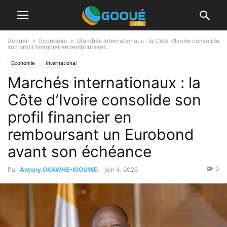
Accueil
Economie
Marchés internationaux : la Côte d’Ivoire consolide
son profil financier en remboursant...
Economie
International
Marchés internationaux : la
Côte d’Ivoire consolide son
profil financier en
remboursant un Eurobond
avant son échéance
0
Par
Antony OKAWHE-IGOUWE
-
juin 4, 2026