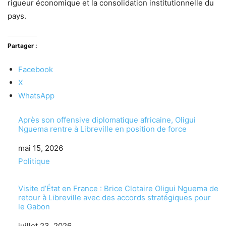
rigueur économique et la consolidation institutionnelle du
pays.
Partager :
Facebook
X
WhatsApp
Après son offensive diplomatique africaine, Oligui
Nguema rentre à Libreville en position de force
Date
mai 15, 2026
Par rapport à
Politique
Visite d’État en France : Brice Clotaire Oligui Nguema de
retour à Libreville avec des accords stratégiques pour
le Gabon
Date
juillet 23, 2026