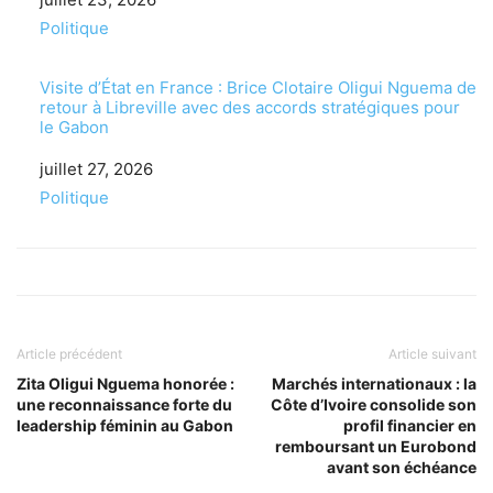
Par rapport à
Politique
Visite d’État en France : Brice Clotaire Oligui Nguema de
retour à Libreville avec des accords stratégiques pour
le Gabon
Date
juillet 27, 2026
Par rapport à
Politique
Article précédent
Article suivant
Zita Oligui Nguema honorée :
Marchés internationaux : la
une reconnaissance forte du
Côte d’Ivoire consolide son
leadership féminin au Gabon
profil financier en
remboursant un Eurobond
avant son échéance