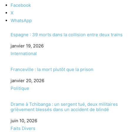
Facebook
X
WhatsApp
Espagne : 39 morts dans la collision entre deux trains
Date
janvier 19, 2026
Par rapport à
International
Franceville : la mort plutôt que la prison
Date
janvier 20, 2026
Par rapport à
Politique
Drame à Tchibanga : un sergent tué, deux militaires
grièvement blessés dans un accident de blindé
Date
juin 10, 2026
Par rapport à
Faits Divers