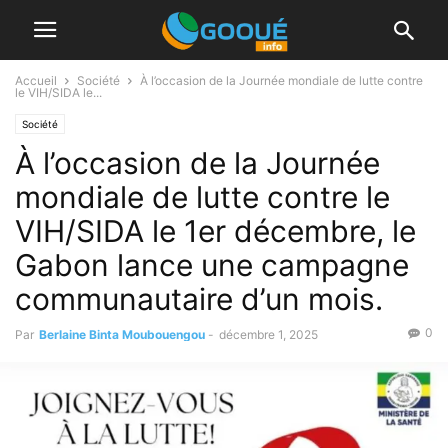
Accueil
Société
À l’occasion de la Journée mondiale de lutte contre
le VIH/SIDA le...
Société
À l’occasion de la Journée
mondiale de lutte contre le
VIH/SIDA le 1er décembre, le
Gabon lance une campagne
communautaire d’un mois.
0
Par
Berlaine Binta Moubouengou
-
décembre 1, 2025