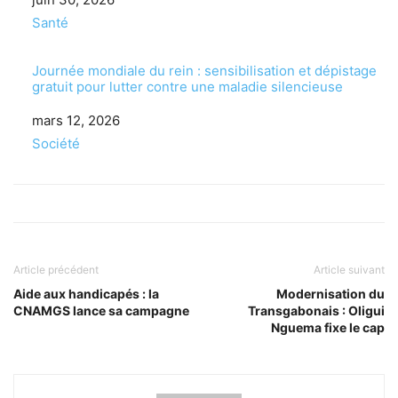
Par rapport à
Santé
Journée mondiale du rein : sensibilisation et dépistage
gratuit pour lutter contre une maladie silencieuse
Date
mars 12, 2026
Par rapport à
Société
Article précédent
Article suivant
Aide aux handicapés : la
Modernisation du
CNAMGS lance sa campagne
Transgabonais : Oligui
Nguema fixe le cap