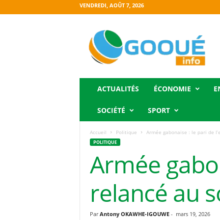
VENDREDI, AOÛT 7, 2026
O
g
o
o
u
é
i
ACTUALITÉS
ÉCONOMIE
E
n
f
SOCIÉTÉ
SPORT
o
Accueil
Politique
Armée gabonaise : le pari de l’
POLITIQUE
Armée gabona
relancé au s
Par
Antony OKAWHE-IGOUWE
-
mars 19, 2026