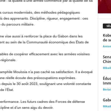
orte : la qualité d’une armée commence par la qualité de sa
es cursus modernisés, des méthodes pédagogiques
s des apprenants. Discipline, rigueur, engagement : ces
 du parcours militaire.
SÉ
Kobe
me vise aussi à renforcer la place du Gabon dans les
de 
mment au sein de la Communauté économique des États de
Anto
capables de coopérer efficacement avec les armées voisines
Sena
-régionale.
Chi
Mika
Pamphile Mouissia n’a pas caché sa satisfaction. Il a évoqué
Éduc
une réelle écoute des préoccupations exprimées.
Immo
s depuis le 30 août 2023, soulignant une volonté constante
Berla
e l’État.
Gabo
 performance. Les futurs cadres des Forces de défense
Mika
ipline et d’un sens aigu du devoir.