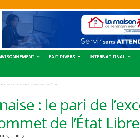
NVIRONNEMENT
FAIT DIVERS
INTERNATIONAL
excellence relancé au sommet de l’État...
ise : le pari de l’exc
ommet de l’État Librev
40
0