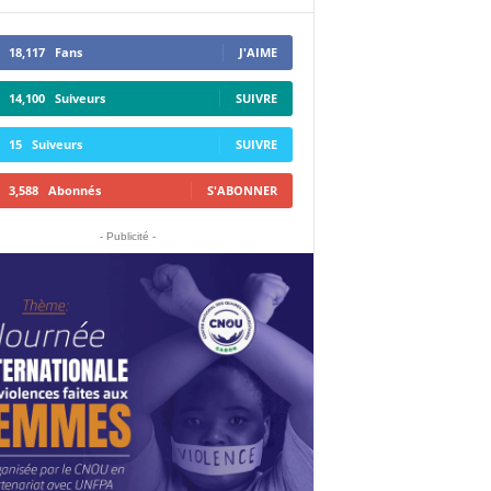
18,117
Fans
J'AIME
14,100
Suiveurs
SUIVRE
15
Suiveurs
SUIVRE
3,588
Abonnés
S'ABONNER
- Publicité -