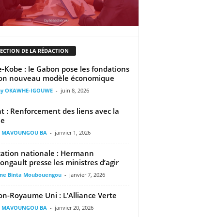
LECTION DE LA RÉDACTION
-Kobe : le Gabon pose les fondations
son nouveau modèle économique
ny OKAWHE-IGOUWE
-
juin 8, 2026
t : Renforcement des liens avec la
ne
il MAVOUNGOU BA
-
janvier 1, 2026
ation nationale : Hermann
ngault presse les ministres d’agir
ine Binta Moubouengou
-
janvier 7, 2026
n-Royaume Uni : L’Alliance Verte
il MAVOUNGOU BA
-
janvier 20, 2026