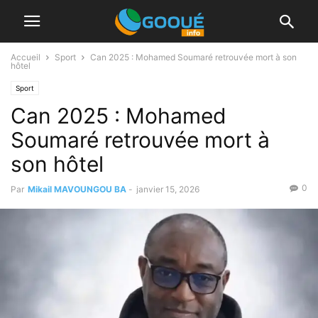
Accueil
Sport
Can 2025 : Mohamed Soumaré retrouvée mort à son
hôtel
Sport
Can 2025 : Mohamed
Soumaré retrouvée mort à
son hôtel
0
Par
Mikail MAVOUNGOU BA
-
janvier 15, 2026