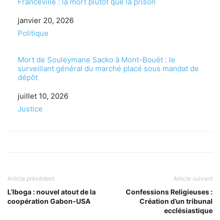
Franceville : la mort plutôt que la prison
Date
janvier 20, 2026
Par rapport à
Politique
Mort de Souleymane Sacko à Mont-Bouët : le
surveillant général du marché placé sous mandat de
dépôt
Date
juillet 10, 2026
Par rapport à
Justice
Article précédent
Article suivant
L’Iboga : nouvel atout de la
Confessions Religieuses :
coopération Gabon-USA
Création d’un tribunal
ecclésiastique