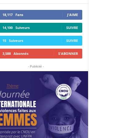
18,117
Fans
J'AIME
14,100
Suiveurs
SUIVRE
15
Suiveurs
SUIVRE
3,588
Abonnés
S'ABONNER
- Publicité -