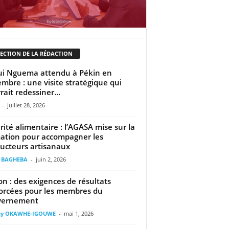
LECTION DE LA RÉDACTION
ui Nguema attendu à Pékin en
mbre : une visite stratégique qui
rait redessiner...
-
juillet 28, 2026
rité alimentaire : l’AGASA mise sur la
ation pour accompagner les
ucteurs artisanaux
t BAGHEBA
-
juin 2, 2026
n : des exigences de résultats
orcées pour les membres du
vernement
ny OKAWHE-IGOUWE
-
mai 1, 2026