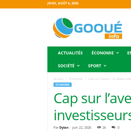
JEUDI, AOÛT 6, 2026
O
g
o
o
u
é
i
ACTUALITÉS
ÉCONOMIE
E
n
f
SOCIÉTÉ
SPORT
o
Accueil
Economie
Cap sur l’avenir : le Gabon séd
ECONOMIE
Cap sur l’ave
investisseur
Par
Dylan
-
juin 22, 2026
26
0