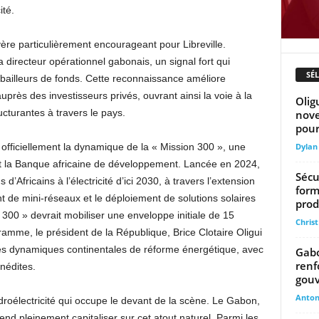
ité.
vère particulièrement encourageant pour Libreville.
 directeur opérationnel gabonais, un signal fort qui
SÉ
s bailleurs de fonds. Cette reconnaissance améliore
uprès des investisseurs privés, ouvrant ainsi la voie à la
Olig
ructurantes à travers le pays.
nove
pour
Dylan
 officiellement la dynamique de la « Mission 300 », une
 et la Banque africaine de développement. Lancée en 2024,
Sécu
 d’Africains à l’électricité d’ici 2030, à travers l’extension
form
 de mini-réseaux et le déploiement de solutions solaires
prod
300 » devrait mobiliser une enveloppe initiale de 15
Chris
gramme, le président de la République, Brice Clotaire Oligui
es dynamiques continentales de réforme énergétique, avec
Gabo
renf
nédites.
gou
Anto
hydroélectricité qui occupe le devant de la scène. Le Gabon,
nd pleinement capitaliser sur cet atout naturel. Parmi les