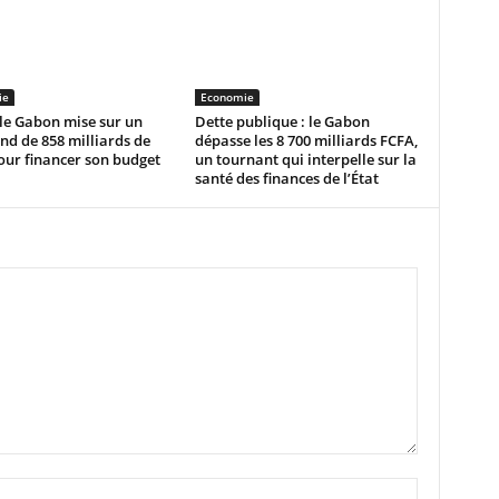
ie
Economie
 le Gabon mise sur un
Dette publique : le Gabon
d de 858 milliards de
dépasse les 8 700 milliards FCFA,
our financer son budget
un tournant qui interpelle sur la
santé des finances de l’État