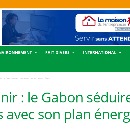
NVIRONNEMENT
FAIT DIVERS
INTERNATIONAL
uire les investisseurs avec son plan...
nir : le Gabon séduire
s avec son plan éner