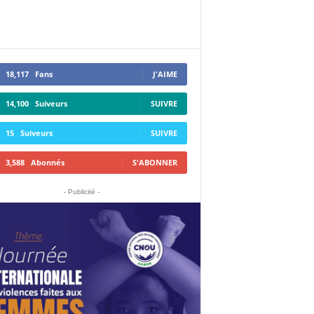
18,117
Fans
J'AIME
14,100
Suiveurs
SUIVRE
15
Suiveurs
SUIVRE
3,588
Abonnés
S'ABONNER
- Publicité -