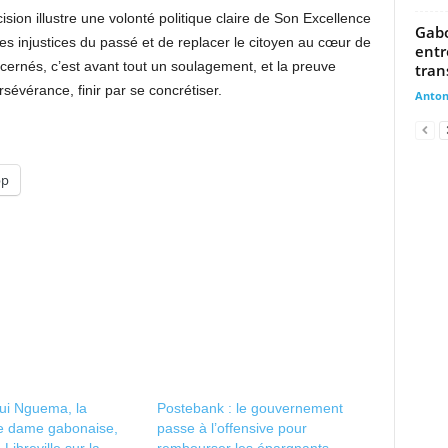
ision illustre une volonté politique claire de Son Excellence
Gabo
es injustices du passé et de replacer le citoyen au cœur de
entr
ncernés, c’est avant tout un soulagement, et la preuve
tran
sévérance, finir par se concrétiser.
Anto
pp
gui Nguema, la
Postebank : le gouvernement
e dame gabonaise,
passe à l’offensive pour