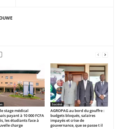
GOUWE
on
Société
le stage médical
AGROPAG au bord du gouffre :
ais payant à 10 000 FCFA
budgets bloqués, salaires
s, les étudiants face à
impayés et crise de
uvelle charge
gouvernance, que se passe t il