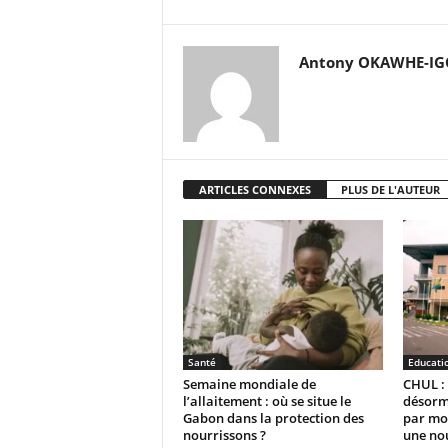
Antony OKAWHE-I
ARTICLES CONNEXES
PLUS DE L'AUTEUR
Santé
Educati
Semaine mondiale de
CHUL : 
l’allaitement : où se situe le
désorm
Gabon dans la protection des
par moi
nourrissons ?
une no