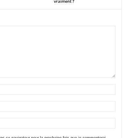
vraiment ?
ns ce navigateur pour la prochaine fois que je commenterai.