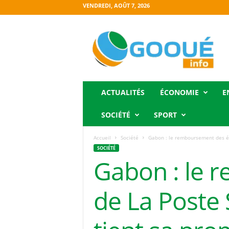
VENDREDI, AOÛT 7, 2026
O
g
o
o
u
é
i
ACTUALITÉS
ÉCONOMIE
E
n
f
SOCIÉTÉ
SPORT
o
Accueil
Société
Gabon : le remboursement des épa
SOCIÉTÉ
Gabon : le 
de La Poste 