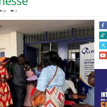
omesse
26
0