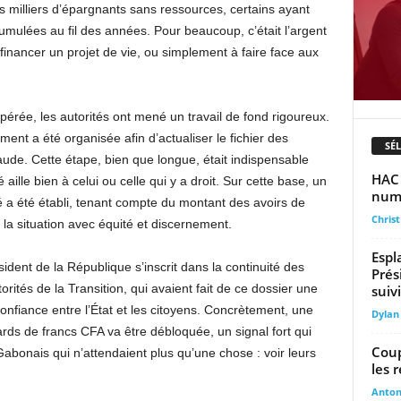
es milliers d’épargnants sans ressources, certains ayant
umulées au fil des années. Pour beaucoup, c’était l’argent
financer un projet de vie, ou simplement à faire face aux
pérée, les autorités ont mené un travail de fond rigoureux.
nt a été organisée afin d’actualiser le fichier des
SÉ
raude. Cette étape, bien que longue, était indispensable
HAC 
ille bien à celui ou celle qui y a droit. Sur cette base, un
numé
a été établi, tenant compte du montant des avoirs de
Chris
la situation avec équité et discernement.
Espl
ident de la République s’inscrit dans la continuité des
Prés
ités de la Transition, qui avaient fait de ce dossier une
suivi
confiance entre l’État et les citoyens. Concrètement, une
Dylan
rds de francs CFA va être débloquée, un signal fort qui
Coup
Gabonais qui n’attendaient plus qu’une chose : voir leurs
les 
Anto