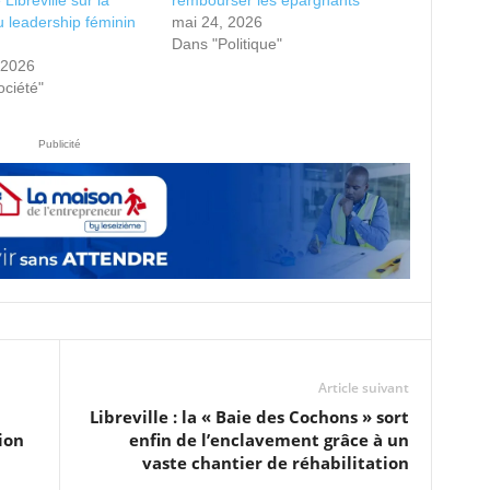
Libreville sur la
rembourser les épargnants
 leadership féminin
mai 24, 2026
Dans "Politique"
, 2026
ciété"
Publicité
Article suivant
Libreville : la « Baie des Cochons » sort
ion
enfin de l’enclavement grâce à un
vaste chantier de réhabilitation