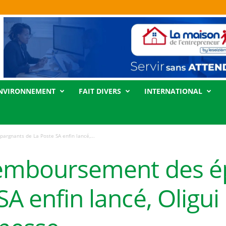
NVIRONNEMENT
FAIT DIVERS
INTERNATIONAL
rgnants de La Poste SA enfin lancé,...
remboursement des é
SA enfin lancé, Olig