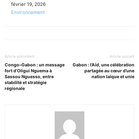
Date
février 19, 2026
Par rapport à
Environnement
Article précédent
Article suivant
Congo–Gabon : un message
Gabon : l’Aïd, une célébration
fort d’Oligui Nguema à
partagée au cœur d’une
Sassou Nguesso, entre
nation laïque et unie
stabilité et stratégie
régionale