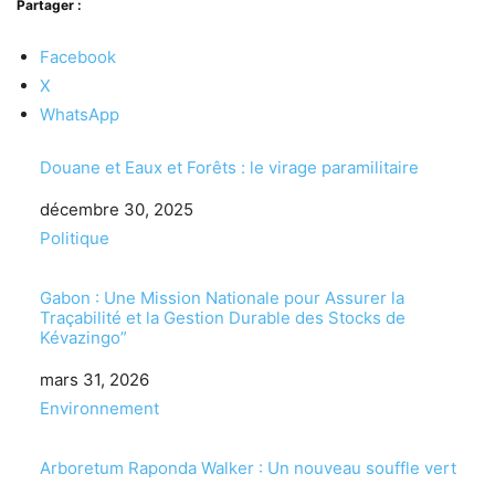
Partager :
Facebook
X
WhatsApp
Douane et Eaux et Forêts : le virage paramilitaire
Date
décembre 30, 2025
Par rapport à
Politique
Gabon : Une Mission Nationale pour Assurer la
Traçabilité et la Gestion Durable des Stocks de
Kévazingo”
Date
mars 31, 2026
Par rapport à
Environnement
Arboretum Raponda Walker : Un nouveau souffle vert