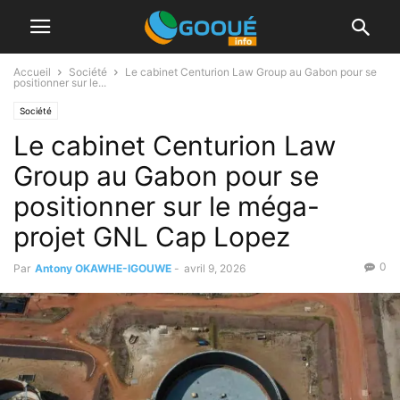
Accueil
Société
Le cabinet Centurion Law Group au Gabon pour se
positionner sur le...
Société
Le cabinet Centurion Law
Group au Gabon pour se
positionner sur le méga-
projet GNL Cap Lopez
0
Par
Antony OKAWHE-IGOUWE
-
avril 9, 2026