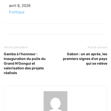
Date
avril 8, 2026
Par rapport à
Politique
Article précédent
Article suivant
Gamba à l’honneur :
Gabon : un an après, les
inauguration du puits du
premiers signes d’un pays
Grand N’Gongui et
qui se relève
valorisation des projets
réalisés