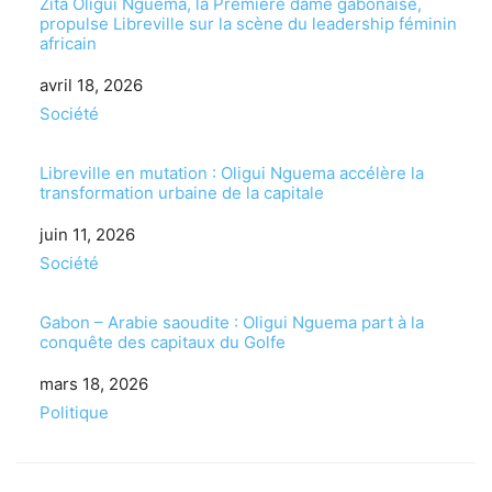
Zita Oligui Nguema, la Première dame gabonaise,
propulse Libreville sur la scène du leadership féminin
africain
Date
avril 18, 2026
Par rapport à
Société
Libreville en mutation : Oligui Nguema accélère la
transformation urbaine de la capitale
Date
juin 11, 2026
Par rapport à
Société
Gabon – Arabie saoudite : Oligui Nguema part à la
conquête des capitaux du Golfe
Date
mars 18, 2026
Par rapport à
Politique