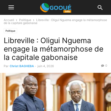
Accueil
Politique
Libreville : Oligui Nguema engage la métamorphose
de la capitale gabonaise
Politique
Libreville : Oligui Nguema
engage la métamorphose de
la capitale gabonaise
0
Par
Christ BAGHEBA
-
juin 4, 2026