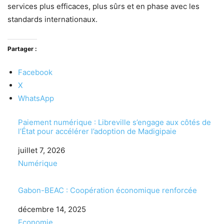
services plus efficaces, plus sûrs et en phase avec les
standards internationaux.
Partager :
Facebook
X
WhatsApp
Paiement numérique : Libreville s’engage aux côtés de
l’État pour accélérer l’adoption de Madigipaie
Date
juillet 7, 2026
Par rapport à
Numérique
Gabon-BEAC : Coopération économique renforcée
Date
décembre 14, 2025
Par rapport à
Economie