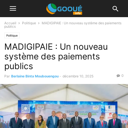
Accueil
Politique
MADIGIPAIE : Un nouveau système des paiements
publics
Politique
MADIGIPAIE : Un nouveau
système des paiements
publics
0
Par
Berlaine Binta Moubouengou
-
décembre 10, 2025