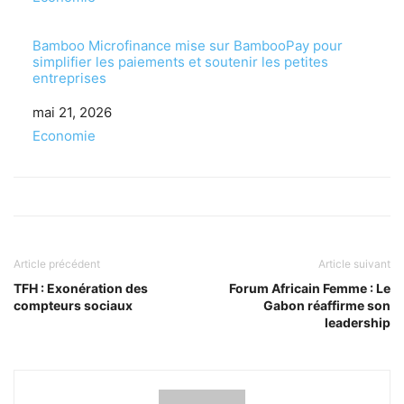
Bamboo Microfinance mise sur BambooPay pour
simplifier les paiements et soutenir les petites
entreprises
Date
mai 21, 2026
Par rapport à
Economie
Article précédent
Article suivant
TFH : Exonération des
Forum Africain Femme : Le
compteurs sociaux
Gabon réaffirme son
leadership