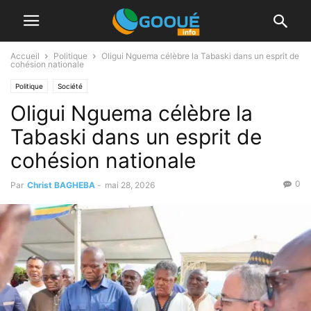
Accueil
Politique
Oligui Nguema célèbre la Tabaski dans un esprit de
cohésion nationale
Politique
Société
Oligui Nguema célèbre la
Tabaski dans un esprit de
cohésion nationale
0
Par
Christ BAGHEBA
-
mai 28, 2026