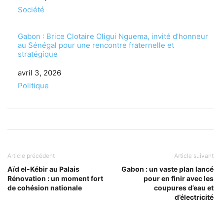
Par rapport à
Société
Gabon : Brice Clotaire Oligui Nguema, invité d’honneur
au Sénégal pour une rencontre fraternelle et
stratégique
Date
avril 3, 2026
Par rapport à
Politique
Article précédent
Article suivant
Aïd el-Kébir au Palais
Gabon : un vaste plan lancé
Rénovation : un moment fort
pour en finir avec les
de cohésion nationale
coupures d’eau et
d’électricité