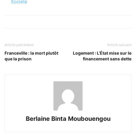
Par rapport à
Société
Article précédent
Article suivant
Franceville : la mort plutôt
Logement : L’État mise sur le
que la prison
financement sans dette
Berlaine Binta Moubouengou