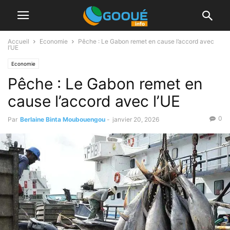
Accueil
Economie
Pêche : Le Gabon remet en cause l’accord avec
l’UE
Economie
Pêche : Le Gabon remet en
cause l’accord avec l’UE
0
Par
Berlaine Binta Moubouengou
-
janvier 20, 2026