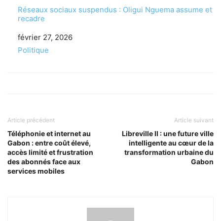
Réseaux sociaux suspendus : Oligui Nguema assume et
recadre
Date
février 27, 2026
Par rapport à
Politique
Article précédent
Article suivant
Téléphonie et internet au
Libreville II : une future ville
Gabon : entre coût élevé,
intelligente au cœur de la
accès limité et frustration
transformation urbaine du
des abonnés face aux
Gabon
services mobiles