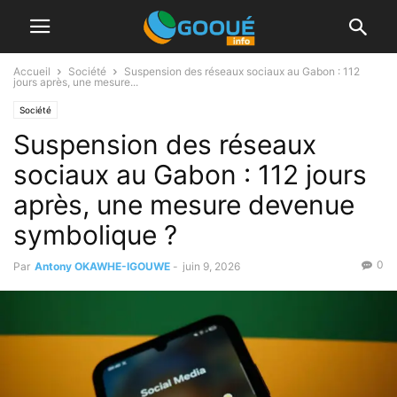
Accueil
Société
Suspension des réseaux sociaux au Gabon : 112
jours après, une mesure...
Société
Suspension des réseaux
sociaux au Gabon : 112 jours
après, une mesure devenue
symbolique ?
0
Par
Antony OKAWHE-IGOUWE
-
juin 9, 2026